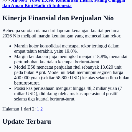
>>>
All-New Volvo EX90: Kendaraan Listrik Paling Canggih
dan Aman Kini Hadir di Indonesia
Kinerja Finansial dan Penjualan Nio
Beberapa sorotan utama dari laporan keuangan kuartal pertama
2026 Nio meliputi margin keuntungan yang memecahkan rekor.
Margin kotor konsolidasi mencapai rekor tertinggi dalam
empat tahun terakhir, yaitu 19,0%.
Margin kendaraan juga meningkat menjadi 18,8%, menandai
pertumbuhan kuartalan keempat berturut-turut.
Model ES8 mencatat penjualan ritel sebanyak 13.020 unit
pada bulan April. Model ini telah memimpin segmen harga
400.000 yuan (sekitar 58.800 USD) ke atas selama lima bulan
berturut-turut.
Posisi kas perusahaan menguat hingga 48,2 miliar yuan (7
miliar USD), didukung oleh arus kas operasional positif
selama tiga kuartal berturut-turut.
Halaman 1 dari 2:
1
2
Update Terbaru