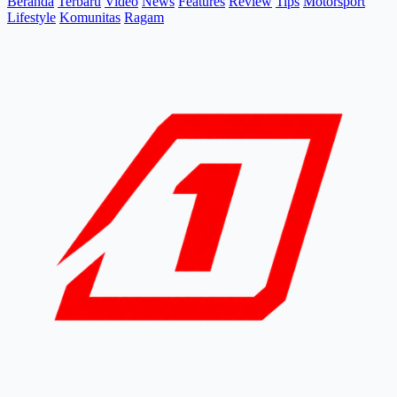
Beranda
Terbaru
Video
News
Features
Review
Tips
Motorsport
Lifestyle
Komunitas
Ragam