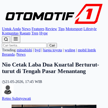
Untuk Anda
News
Features
Review
Tips
Motorsport
Lifestyle
Komunitas
Ragam
Tren
Hype
Cari
Trending
mitsubishi
|
byd
|
harga toyota
|
wuling
|
mobil listrik
Beranda
/
News
Nio Cetak Laba Dua Kuartal Berturut-
turut di Tengah Pasar Menantang
◷
21-05-2026, 17:45 WIB
Retno Sulistyowati