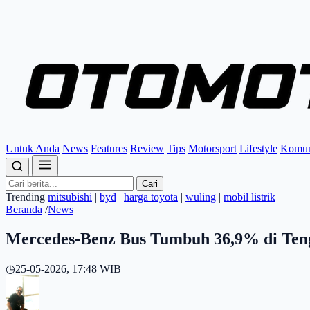
Untuk Anda
News
Features
Review
Tips
Motorsport
Lifestyle
Komun
Cari
Trending
mitsubishi
|
byd
|
harga toyota
|
wuling
|
mobil listrik
Beranda
/
News
Mercedes-Benz Bus Tumbuh 36,9% di Teng
◷
25-05-2026, 17:48 WIB