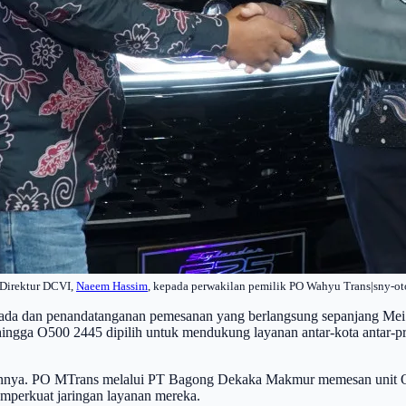
 Direktur DCVI,
Naeem Hassim
, kepada perwakilan pemilik PO Wahyu Trans|sny-o
armada dan penandatanganan pemesanan yang berlangsung sepanjang Mei
ngga O500 2445 dipilih untuk mendukung layanan antar-kota antar-pr
mennya. PO MTrans melalui PT Bagong Dekaka Makmur memesan unit OH
mperkuat jaringan layanan mereka.