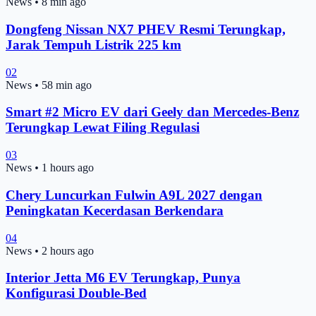
News
•
8 min ago
Dongfeng Nissan NX7 PHEV Resmi Terungkap,
Jarak Tempuh Listrik 225 km
02
News
•
58 min ago
Smart #2 Micro EV dari Geely dan Mercedes-Benz
Terungkap Lewat Filing Regulasi
03
News
•
1 hours ago
Chery Luncurkan Fulwin A9L 2027 dengan
Peningkatan Kecerdasan Berkendara
04
News
•
2 hours ago
Interior Jetta M6 EV Terungkap, Punya
Konfigurasi Double-Bed