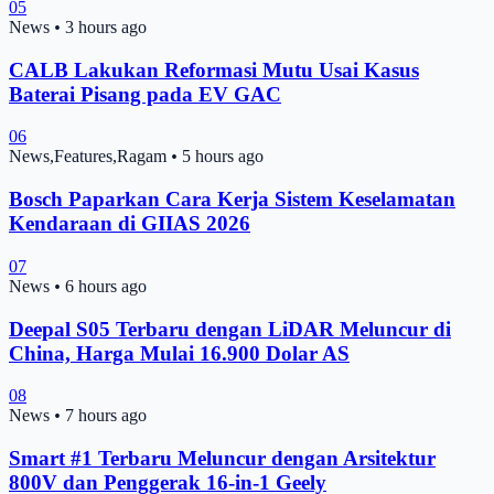
05
News
•
3 hours ago
CALB Lakukan Reformasi Mutu Usai Kasus
Baterai Pisang pada EV GAC
06
News,Features,Ragam
•
5 hours ago
Bosch Paparkan Cara Kerja Sistem Keselamatan
Kendaraan di GIIAS 2026
07
News
•
6 hours ago
Deepal S05 Terbaru dengan LiDAR Meluncur di
China, Harga Mulai 16.900 Dolar AS
08
News
•
7 hours ago
Smart #1 Terbaru Meluncur dengan Arsitektur
800V dan Penggerak 16-in-1 Geely