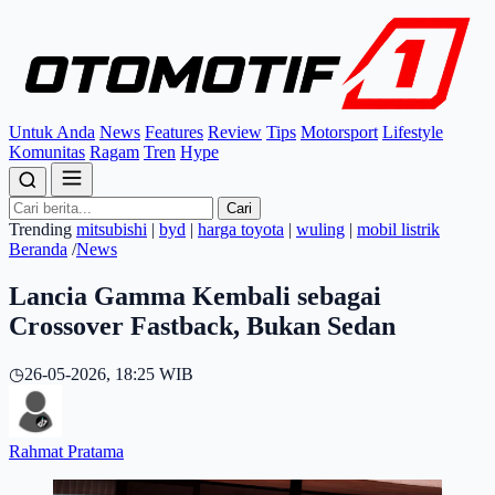
Untuk Anda
News
Features
Review
Tips
Motorsport
Lifestyle
Komunitas
Ragam
Tren
Hype
Cari
Trending
mitsubishi
|
byd
|
harga toyota
|
wuling
|
mobil listrik
Beranda
/
News
Lancia Gamma Kembali sebagai
Crossover Fastback, Bukan Sedan
◷
26-05-2026, 18:25 WIB
Rahmat Pratama