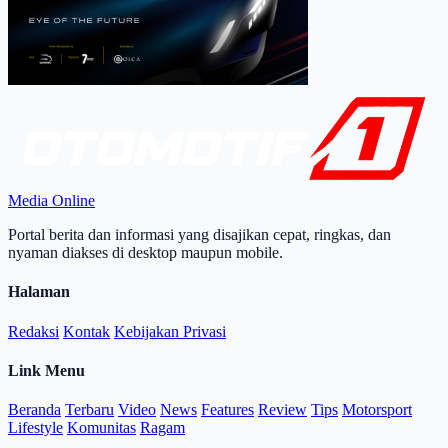
Media Online
Portal berita dan informasi yang disajikan cepat, ringkas, dan
nyaman diakses di desktop maupun mobile.
Halaman
Redaksi
Kontak
Kebijakan Privasi
Link Menu
Beranda
Terbaru
Video
News
Features
Review
Tips
Motorsport
Lifestyle
Komunitas
Ragam