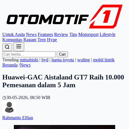
Untuk Anda
News
Features
Review
Tips
Motorsport
Lifestyle
Komunitas
Ragam
Tren
Hype
Cari
Trending
mitsubishi
|
byd
|
harga toyota
|
wuling
|
mobil listrik
Beranda
/
News
Huawei-GAC Aistaland GT7 Raih 10.000
Pemesanan dalam 5 Jam
◷
30-05-2026, 08:50 WIB
Rahmanto Elfian