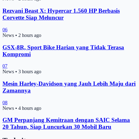
Rezvani Beast X: Hypercar 1.560 HP Berbasis
Corvette Siap Meluncur
06
News
•
2 hours ago
GSX-8R, Sport Bike Harian yang Tidak Terasa
Kompromi
07
News
•
3 hours ago
Mesin Harley-Davidson yang Jauh Lebih Maju dari
Zamannya
08
News
•
4 hours ago
GM Perpanjang Kemitraan dengan SAIC Selama
20 Tahun, Siap Luncurkan 30 Mobil Baru