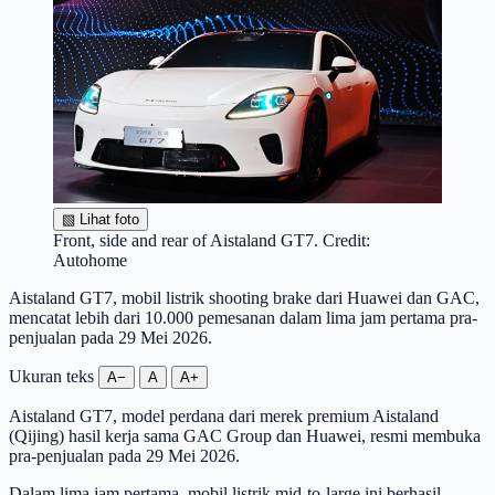
▧
Lihat foto
Front, side and rear of Aistaland GT7. Credit:
Autohome
Aistaland GT7, mobil listrik shooting brake dari Huawei dan GAC,
mencatat lebih dari 10.000 pemesanan dalam lima jam pertama pra-
penjualan pada 29 Mei 2026.
Ukuran teks
A−
A
A+
Aistaland GT7, model perdana dari merek premium Aistaland
(Qijing) hasil kerja sama GAC Group dan Huawei, resmi membuka
pra-penjualan pada 29 Mei 2026.
Dalam lima jam pertama, mobil listrik mid-to-large ini berhasil