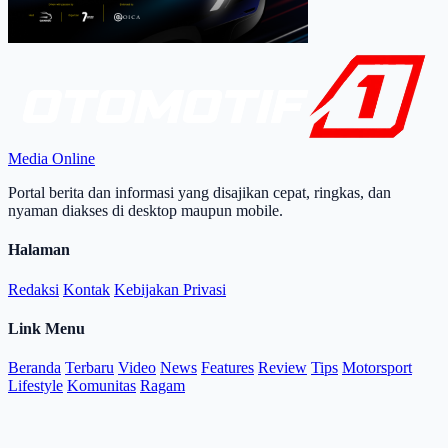
Media Online
Portal berita dan informasi yang disajikan cepat, ringkas, dan
nyaman diakses di desktop maupun mobile.
Halaman
Redaksi
Kontak
Kebijakan Privasi
Link Menu
Beranda
Terbaru
Video
News
Features
Review
Tips
Motorsport
Lifestyle
Komunitas
Ragam