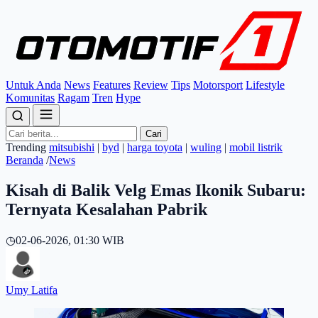
Untuk Anda
News
Features
Review
Tips
Motorsport
Lifestyle
Komunitas
Ragam
Tren
Hype
Cari
Trending
mitsubishi
|
byd
|
harga toyota
|
wuling
|
mobil listrik
Beranda
/
News
Kisah di Balik Velg Emas Ikonik Subaru:
Ternyata Kesalahan Pabrik
◷
02-06-2026, 01:30 WIB
Umy Latifa