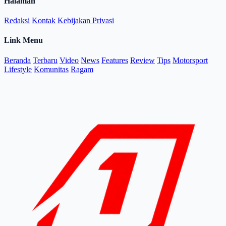
Halaman
Redaksi
Kontak
Kebijakan Privasi
Link Menu
Beranda
Terbaru
Video
News
Features
Review
Tips
Motorsport
Lifestyle
Komunitas
Ragam