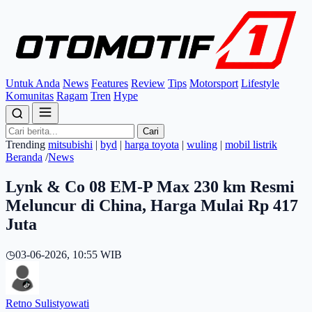
Untuk Anda
News
Features
Review
Tips
Motorsport
Lifestyle
Komunitas
Ragam
Tren
Hype
Cari
Trending
mitsubishi
|
byd
|
harga toyota
|
wuling
|
mobil listrik
Beranda
/
News
Lynk & Co 08 EM-P Max 230 km Resmi
Meluncur di China, Harga Mulai Rp 417
Juta
◷
03-06-2026, 10:55 WIB
Retno Sulistyowati