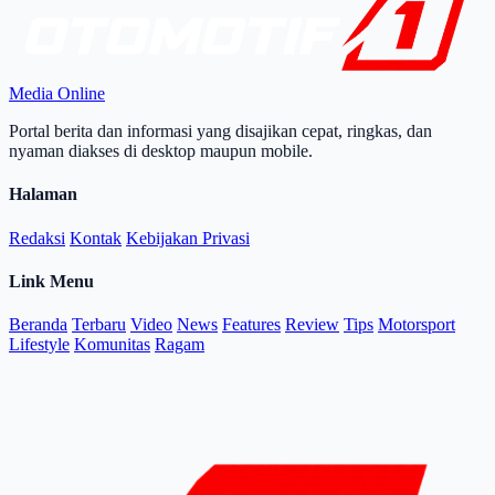
Media Online
Portal berita dan informasi yang disajikan cepat, ringkas, dan
nyaman diakses di desktop maupun mobile.
Halaman
Redaksi
Kontak
Kebijakan Privasi
Link Menu
Beranda
Terbaru
Video
News
Features
Review
Tips
Motorsport
Lifestyle
Komunitas
Ragam