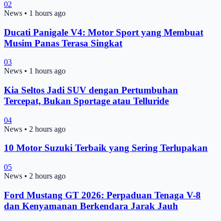
02
News
•
1 hours ago
Ducati Panigale V4: Motor Sport yang Membuat
Musim Panas Terasa Singkat
03
News
•
1 hours ago
Kia Seltos Jadi SUV dengan Pertumbuhan
Tercepat, Bukan Sportage atau Telluride
04
News
•
2 hours ago
10 Motor Suzuki Terbaik yang Sering Terlupakan
05
News
•
2 hours ago
Ford Mustang GT 2026: Perpaduan Tenaga V-8
dan Kenyamanan Berkendara Jarak Jauh