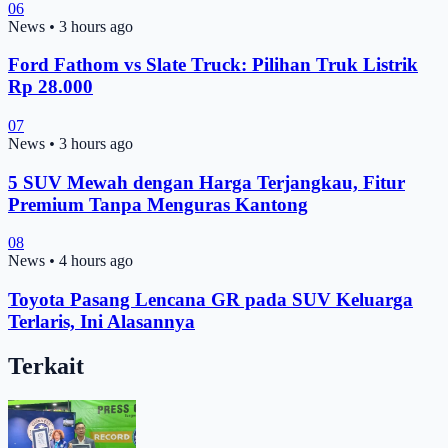
06
News
•
3 hours ago
Ford Fathom vs Slate Truck: Pilihan Truk Listrik
Rp 28.000
07
News
•
3 hours ago
5 SUV Mewah dengan Harga Terjangkau, Fitur
Premium Tanpa Menguras Kantong
08
News
•
4 hours ago
Toyota Pasang Lencana GR pada SUV Keluarga
Terlaris, Ini Alasannya
Terkait