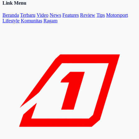
Link Menu
Beranda
Terbaru
Video
News
Features
Review
Tips
Motorsport
Lifestyle
Komunitas
Ragam