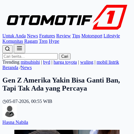
Untuk Anda
News
Features
Review
Tips
Motorsport
Lifestyle
Komunitas
Ragam
Tren
Hype
Cari
Trending
mitsubishi
|
byd
|
harga toyota
|
wuling
|
mobil listrik
Beranda
/
News
Gen Z Amerika Yakin Bisa Ganti Ban,
Tapi Tak Ada yang Percaya
◷
05-07-2026, 00:55 WIB
Hasna Nabila