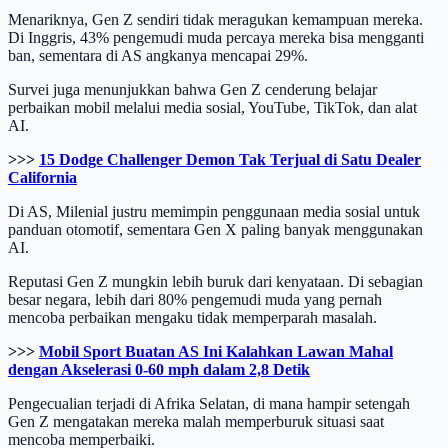
Menariknya, Gen Z sendiri tidak meragukan kemampuan mereka.
Di Inggris, 43% pengemudi muda percaya mereka bisa mengganti
ban, sementara di AS angkanya mencapai 29%.
Survei juga menunjukkan bahwa Gen Z cenderung belajar
perbaikan mobil melalui media sosial, YouTube, TikTok, dan alat
AI.
>>>
15 Dodge Challenger Demon Tak Terjual di Satu Dealer
California
Di AS, Milenial justru memimpin penggunaan media sosial untuk
panduan otomotif, sementara Gen X paling banyak menggunakan
AI.
Reputasi Gen Z mungkin lebih buruk dari kenyataan. Di sebagian
besar negara, lebih dari 80% pengemudi muda yang pernah
mencoba perbaikan mengaku tidak memperparah masalah.
>>>
Mobil Sport Buatan AS Ini Kalahkan Lawan Mahal
dengan Akselerasi 0-60 mph dalam 2,8 Detik
Pengecualian terjadi di Afrika Selatan, di mana hampir setengah
Gen Z mengatakan mereka malah memperburuk situasi saat
mencoba memperbaiki.