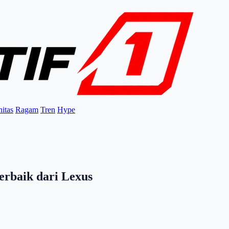
itas
Ragam
Tren
Hype
erbaik dari Lexus