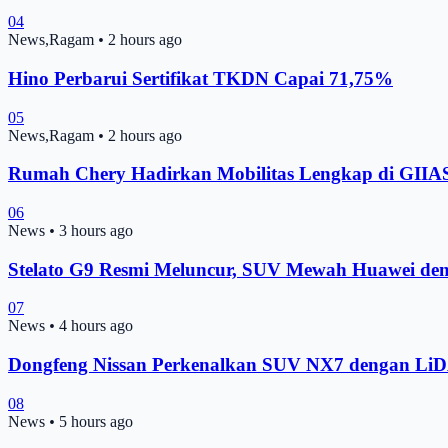
04
News,Ragam
•
2 hours ago
Hino Perbarui Sertifikat TKDN Capai 71,75%
05
News,Ragam
•
2 hours ago
Rumah Chery Hadirkan Mobilitas Lengkap di GIIA
06
News
•
3 hours ago
Stelato G9 Resmi Meluncur, SUV Mewah Huawei de
07
News
•
4 hours ago
Dongfeng Nissan Perkenalkan SUV NX7 dengan Li
08
News
•
5 hours ago