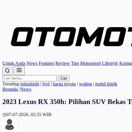
Untuk Anda
News
Features
Review
Tips
Motorsport
Lifestyle
Komun
Cari
Trending
mitsubishi
|
byd
|
harga toyota
|
wuling
|
mobil listrik
Beranda
/
News
2023 Lexus RX 350h: Pilihan SUV Bekas T
◷
07-07-2026, 02:35 WIB