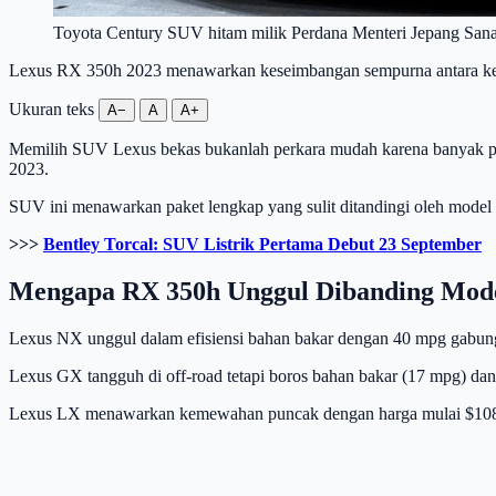
Toyota Century SUV hitam milik Perdana Menteri Jepang Sana
Lexus RX 350h 2023 menawarkan keseimbangan sempurna antara kenyam
Ukuran teks
A−
A
A+
Memilih SUV Lexus bekas bukanlah perkara mudah karena banyak pil
2023.
SUV ini menawarkan paket lengkap yang sulit ditandingi oleh model 
>>>
Bentley Torcal: SUV Listrik Pertama Debut 23 September
Mengapa RX 350h Unggul Dibanding Mode
Lexus NX unggul dalam efisiensi bahan bakar dengan 40 mpg gabunga
Lexus GX tangguh di off-road tetapi boros bahan bakar (17 mpg) dan 
Lexus LX menawarkan kemewahan puncak dengan harga mulai $108.5