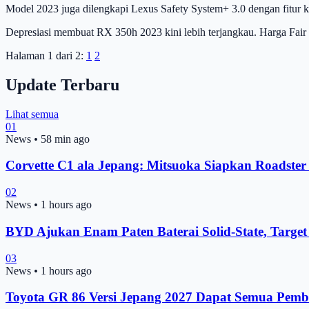
Model 2023 juga dilengkapi Lexus Safety System+ 3.0 dengan fitur 
Depresiasi membuat RX 350h 2023 kini lebih terjangkau. Harga Fair 
Halaman 1 dari 2:
1
2
Update Terbaru
Lihat semua
01
News
•
58 min ago
Corvette C1 ala Jepang: Mitsuoka Siapkan Roadste
02
News
•
1 hours ago
BYD Ajukan Enam Paten Baterai Solid-State, Target
03
News
•
1 hours ago
Toyota GR 86 Versi Jepang 2027 Dapat Semua Pemb