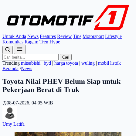
Untuk Anda
News
Features
Review
Tips
Motorsport
Lifestyle
Komunitas
Ragam
Tren
Hype
Cari
Trending
mitsubishi
|
byd
|
harga toyota
|
wuling
|
mobil listrik
Beranda
/
News
Toyota Nilai PHEV Belum Siap untuk
Pekerjaan Berat di Truk
◷
08-07-2026, 04:05 WIB
Umy Latifa