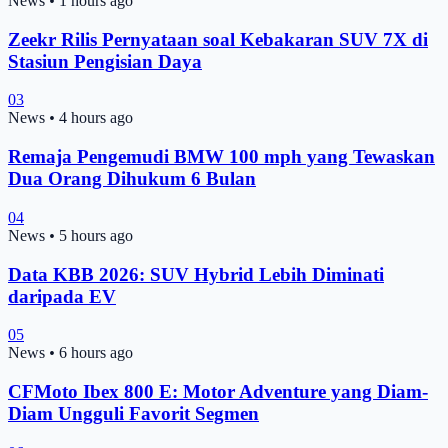
News
•
1 hours ago
Zeekr Rilis Pernyataan soal Kebakaran SUV 7X di
Stasiun Pengisian Daya
03
News
•
4 hours ago
Remaja Pengemudi BMW 100 mph yang Tewaskan
Dua Orang Dihukum 6 Bulan
04
News
•
5 hours ago
Data KBB 2026: SUV Hybrid Lebih Diminati
daripada EV
05
News
•
6 hours ago
CFMoto Ibex 800 E: Motor Adventure yang Diam-
Diam Ungguli Favorit Segmen