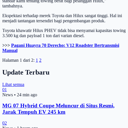
standar kami tentang towing berat bagi pelanggan Hilux,”
tambahnya.
Ekspektasi terhadap merek Toyota dan Hilux sangat tinggi. Hal ini
menjadi tantangan tersendiri bagi pengembangan produk.
Toyota khawatir Hilux PHEV tidak bisa menyamai kapasitas towing
3.500 kg dan payload 1 ton dari varian diesel.
>>>
Pagani Huayra 70 Derecho: V12 Roadster Bertransmisi
Manual
Halaman 1 dari 2:
1
2
Update Terbaru
Lihat semua
01
News
•
24 min ago
MG 07 Hybrid Coupe Meluncur di Situs Resmi,
Jarak Tempuh EV 245 km
02