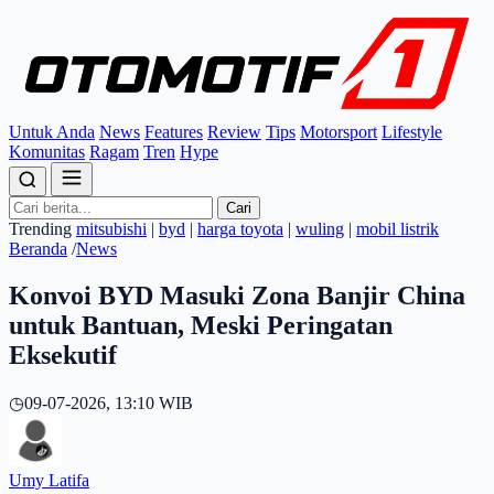
Untuk Anda
News
Features
Review
Tips
Motorsport
Lifestyle
Komunitas
Ragam
Tren
Hype
Cari
Trending
mitsubishi
|
byd
|
harga toyota
|
wuling
|
mobil listrik
Beranda
/
News
Konvoi BYD Masuki Zona Banjir China
untuk Bantuan, Meski Peringatan
Eksekutif
◷
09-07-2026, 13:10 WIB
Umy Latifa