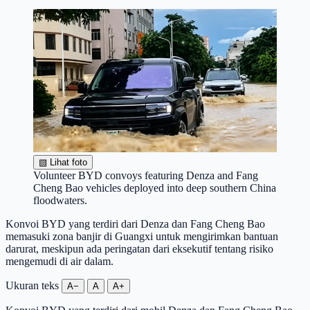
▧
Lihat foto
Volunteer BYD convoys featuring Denza and Fang
Cheng Bao vehicles deployed into deep southern China
floodwaters.
Konvoi BYD yang terdiri dari Denza dan Fang Cheng Bao
memasuki zona banjir di Guangxi untuk mengirimkan bantuan
darurat, meskipun ada peringatan dari eksekutif tentang risiko
mengemudi di air dalam.
Ukuran teks
A−
A
A+