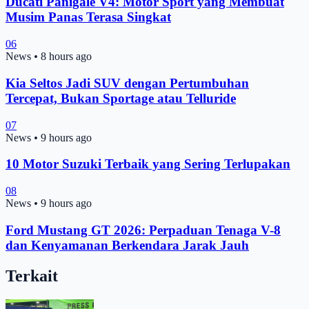
Ducati Panigale V4: Motor Sport yang Membuat
Musim Panas Terasa Singkat
06
News
•
8 hours ago
Kia Seltos Jadi SUV dengan Pertumbuhan
Tercepat, Bukan Sportage atau Telluride
07
News
•
9 hours ago
10 Motor Suzuki Terbaik yang Sering Terlupakan
08
News
•
9 hours ago
Ford Mustang GT 2026: Perpaduan Tenaga V-8
dan Kenyamanan Berkendara Jarak Jauh
Terkait