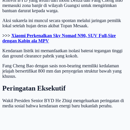
Konvoi BYD yang terdiri dari mobil Denza dan Fang Cheng Bao
memasuki zona banjir di wilayah Guangxi untuk mengirimkan
bantuan darurat kepada warga.
Aksi sukarela ini muncul secara spontan melalui jaringan pemilik
lokal setelah hujan deras akibat Topan Mesaak.
>>>
Xiaomi Perkenalkan Sky Nomad N90, SUV Full-Size
dengan Kabin ala MPV
Kendaraan listrik ini memanfaatkan isolasi baterai tegangan tinggi
dan ground clearance pabrik yang kokoh.
Fang Cheng Bao dengan sasis non-bearing memiliki kedalaman
jelajah bersertifikat 800 mm dan penyegelan struktur bawah yang
khusus.
Peringatan Eksekutif
Wakil Presiden Senior BYD He Zhiqi mengeluarkan peringatan di
media sosial bahwa kendaraan energi baru bukanlah perahu.