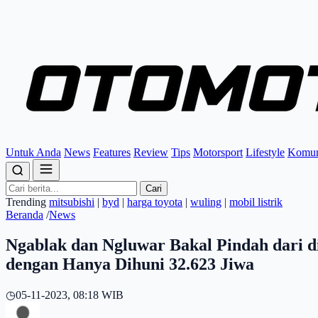
Untuk Anda
News
Features
Review
Tips
Motorsport
Lifestyle
Komun
Cari
Trending
mitsubishi
|
byd
|
harga toyota
|
wuling
|
mobil listrik
Beranda
/
News
Ngablak dan Ngluwar Bakal Pindah dari 
dengan Hanya Dihuni 32.623 Jiwa
◷
05-11-2023, 08:18 WIB