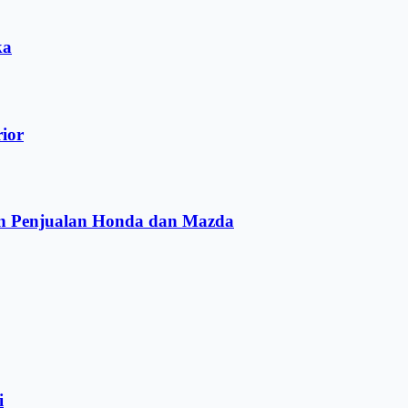
ka
rior
an Penjualan Honda dan Mazda
i