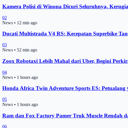
Kamera Polisi di Winona Dicuri Seluruhnya, Kerugi
02
News
•
12 min ago
Ducati Multistrada V4 RS: Kecepatan Superbike Ta
03
News
•
52 min ago
Zoox Robotaxi Lebih Mahal dari Uber, Begini Perkir
04
News
•
1 hours ago
Honda Africa Twin Adventure Sports ES: Petuala
05
News
•
1 hours ago
Ram dan Fox Factory Pamer Truk Muscle Rendah 
06