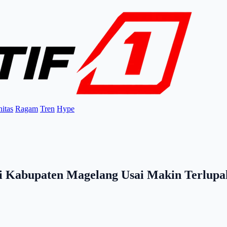
itas
Ragam
Tren
Hype
di Kabupaten Magelang Usai Makin Terlup