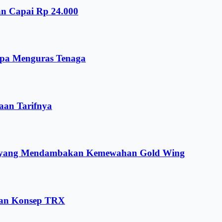
an Capai Rp 24.000
npa Menguras Tenaga
aan Tarifnya
ng yang Mendambakan Kemewahan Gold Wing
dan Konsep TRX