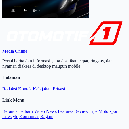
Media Online
Portal berita dan informasi yang disajikan cepat, ringkas, dan
nyaman diakses di desktop maupun mobile.
Halaman
Redaksi
Kontak
Kebijakan Privasi
Link Menu
Beranda
Terbaru
Video
News
Features
Review
Tips
Motorsport
Lifestyle
Komunitas
Ragam