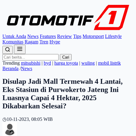
Untuk Anda
News
Features
Review
Tips
Motorsport
Lifestyle
Komunitas
Ragam
Tren
Hype
Cari
Trending
mitsubishi
|
byd
|
harga toyota
|
wuling
|
mobil listrik
Beranda
/
News
Disulap Jadi Mall Termewah 4 Lantai,
Eks Stasiun di Purwokerto Jateng Ini
Luasnya Capai 4 Hektar, 2025
Dikabarkan Selesai?
◷
10-11-2023, 08:05 WIB