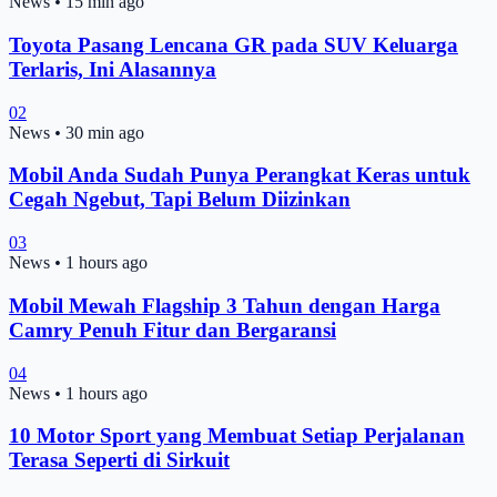
News
•
15 min ago
Toyota Pasang Lencana GR pada SUV Keluarga
Terlaris, Ini Alasannya
02
News
•
30 min ago
Mobil Anda Sudah Punya Perangkat Keras untuk
Cegah Ngebut, Tapi Belum Diizinkan
03
News
•
1 hours ago
Mobil Mewah Flagship 3 Tahun dengan Harga
Camry Penuh Fitur dan Bergaransi
04
News
•
1 hours ago
10 Motor Sport yang Membuat Setiap Perjalanan
Terasa Seperti di Sirkuit