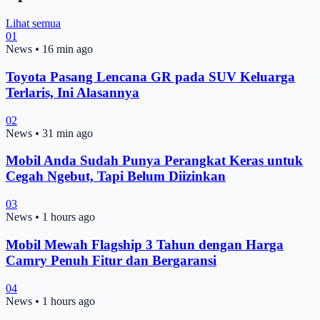
Lihat semua
01
News
•
16 min ago
Toyota Pasang Lencana GR pada SUV Keluarga
Terlaris, Ini Alasannya
02
News
•
31 min ago
Mobil Anda Sudah Punya Perangkat Keras untuk
Cegah Ngebut, Tapi Belum Diizinkan
03
News
•
1 hours ago
Mobil Mewah Flagship 3 Tahun dengan Harga
Camry Penuh Fitur dan Bergaransi
04
News
•
1 hours ago