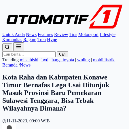
Untuk Anda
News
Features
Review
Tips
Motorsport
Lifestyle
Komunitas
Ragam
Tren
Hype
Cari
Trending
mitsubishi
|
byd
|
harga toyota
|
wuling
|
mobil listrik
Beranda
/
News
Kota Raha dan Kabupaten Konawe
Timur Bernafas Lega Usai Ditunjuk
Masuk Provinsi Baru Pemekaran
Sulawesi Tenggara, Bisa Tebak
Wilayahnya Dimana?
◷
11-11-2023, 09:00 WIB