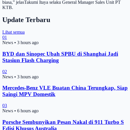
biasa,” jelasTakumi Itaya selaku General Manager Sales Unit PT
KTB.
Update Terbaru
Lihat semua
01
News
•
3 hours ago
BYD dan Sinopec Ubah SPBU di Shanghai Jadi
Stasiun Flash Charging
02
News
•
3 hours ago
Mercedes-Benz VLE Buatan China Terungkap, Siap
Saingi MPV Domestik
03
News
•
6 hours ago
Porsche Sembunyikan Pesan Nakal di 911 Turbo S
Edisi Khusus Australia