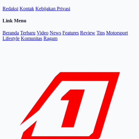
Redaksi
Kontak
Kebijakan Privasi
Link Menu
Beranda
Terbaru
Video
News
Features
Review
Tips
Motorsport
Lifestyle
Komunitas
Ragam