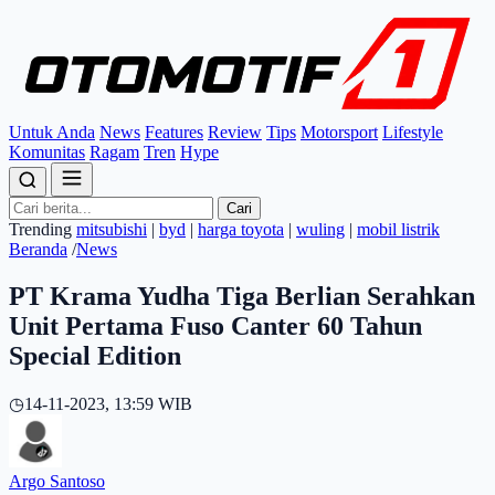
Untuk Anda
News
Features
Review
Tips
Motorsport
Lifestyle
Komunitas
Ragam
Tren
Hype
Cari
Trending
mitsubishi
|
byd
|
harga toyota
|
wuling
|
mobil listrik
Beranda
/
News
PT Krama Yudha Tiga Berlian Serahkan
Unit Pertama Fuso Canter 60 Tahun
Special Edition
◷
14-11-2023, 13:59 WIB
Argo Santoso