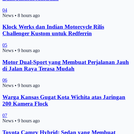
04
News
•
8 hours ago
Klock Werks dan Indian Motorcycle Rilis
Challenger Kustom untuk Redferrin
05
News
•
9 hours ago
Motor Dual-Sport yang Membuat Perjalanan Jauh
di Jalan Raya Terasa Mudah
06
News
•
9 hours ago
Warga Kansas Gugat Kota Wichita atas Jaringan
200 Kamera Flock
07
News
•
9 hours ago
Toyota Camry Hybrid: Sedan yang Membuat