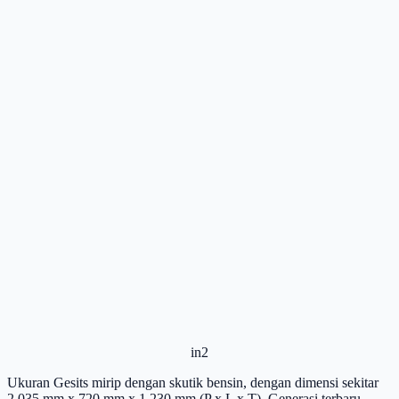
in2
Ukuran Gesits mirip dengan skutik bensin, dengan dimensi sekitar
2.035 mm x 720 mm x 1.230 mm (P x L x T). Generasi terbaru,