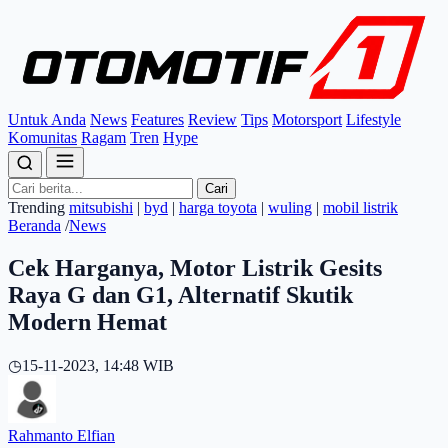
Untuk Anda
News
Features
Review
Tips
Motorsport
Lifestyle
Komunitas
Ragam
Tren
Hype
Cari
Trending
mitsubishi
|
byd
|
harga toyota
|
wuling
|
mobil listrik
Beranda
/
News
Cek Harganya, Motor Listrik Gesits
Raya G dan G1, Alternatif Skutik
Modern Hemat
◷
15-11-2023, 14:48 WIB
Rahmanto Elfian