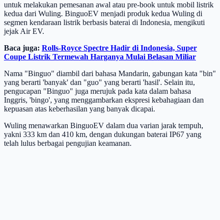
untuk melakukan pemesanan awal atau pre-book untuk mobil listrik
kedua dari Wuling. BinguoEV menjadi produk kedua Wuling di
segmen kendaraan listrik berbasis baterai di Indonesia, mengikuti
jejak Air EV.
Baca juga:
Rolls-Royce Spectre Hadir di Indonesia, Super
Coupe Listrik Termewah Harganya Mulai Belasan Miliar
Nama "Binguo" diambil dari bahasa Mandarin, gabungan kata "bin"
yang berarti 'banyak' dan "guo" yang berarti 'hasil'. Selain itu,
pengucapan "Binguo" juga merujuk pada kata dalam bahasa
Inggris, 'bingo', yang menggambarkan ekspresi kebahagiaan dan
kepuasan atas keberhasilan yang banyak dicapai.
Wuling menawarkan BinguoEV dalam dua varian jarak tempuh,
yakni 333 km dan 410 km, dengan dukungan baterai IP67 yang
telah lulus berbagai pengujian keamanan.