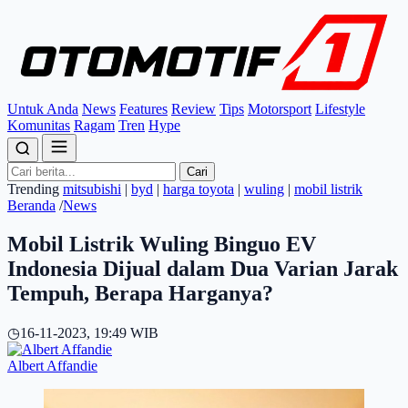
Untuk Anda
News
Features
Review
Tips
Motorsport
Lifestyle
Komunitas
Ragam
Tren
Hype
Cari
Trending
mitsubishi
|
byd
|
harga toyota
|
wuling
|
mobil listrik
Beranda
/
News
Mobil Listrik Wuling Binguo EV
Indonesia Dijual dalam Dua Varian Jarak
Tempuh, Berapa Harganya?
◷
16-11-2023, 19:49 WIB
Albert Affandie