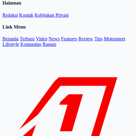
Halaman
Redaksi
Kontak
Kebijakan Privasi
Link Menu
Beranda
Terbaru
Video
News
Features
Review
Tips
Motorsport
Lifestyle
Komunitas
Ragam