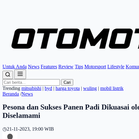
Untuk Anda
News
Features
Review
Tips
Motorsport
Lifestyle
Komun
Cari
Trending
mitsubishi
|
byd
|
harga toyota
|
wuling
|
mobil listrik
Beranda
/
News
Pesona dan Sukses Panen Padi Dikuasai o
Diselamami
◷
21-11-2023, 19:00 WIB