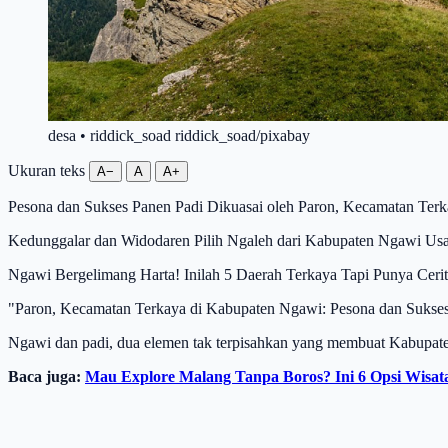
desa • riddick_soad riddick_soad/pixabay
Ukuran teks
A−
A
A+
Pesona dan Sukses Panen Padi Dikuasai oleh Paron, Kecamatan Ter
Kedunggalar dan Widodaren Pilih Ngaleh dari Kabupaten Ngawi Usai
Ngawi Bergelimang Harta! Inilah 5 Daerah Terkaya Tapi Punya Cerit
"Paron, Kecamatan Terkaya di Kabupaten Ngawi: Pesona dan Sukse
Ngawi dan padi, dua elemen tak terpisahkan yang membuat Kabupaten 
Baca juga:
Mau Explore Malang Tanpa Boros? Ini 6 Opsi Wisa