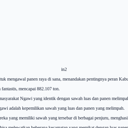
in2
 untuk mengawal panen raya di sana, menandakan pentingnya peran Ka
fantastis, mencapai 882.107 ton.
an masyarakat Ngawi yang identik dengan sawah luas dan panen melimpa
Ngawi adalah kepemilikan sawah yang luas dan panen yang melimpah.
ereka yang memiliki sawah yang tersebar di berbagai penjuru, menghas
bisa melewatkan beberapa kecamatan yang memikat dengan luas panen, p