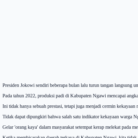
Presiden Jokowi sendiri beberapa bulan lalu turun tangan langsung
Pada tahun 2022, produksi padi di Kabupaten Ngawi mencapai angka 
Ini tidak hanya sebuah prestasi, tetapi juga menjadi cermin kekaya
Tidak dapat dipungkiri bahwa salah satu indikator kekayaan warga 
Gelar 'orang kaya' dalam masyarakat setempat kerap melekat pada m
Ketika membicarakan daerah terkaya di Kabupaten Ngawi, kita tidak 