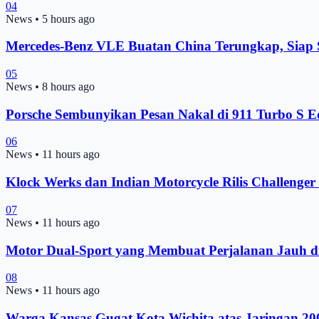
04
News
•
5 hours ago
Mercedes-Benz VLE Buatan China Terungkap, Siap
05
News
•
8 hours ago
Porsche Sembunyikan Pesan Nakal di 911 Turbo S Ed
06
News
•
11 hours ago
Klock Werks dan Indian Motorcycle Rilis Challenge
07
News
•
11 hours ago
Motor Dual-Sport yang Membuat Perjalanan Jauh d
08
News
•
11 hours ago
Warga Kansas Gugat Kota Wichita atas Jaringan 2