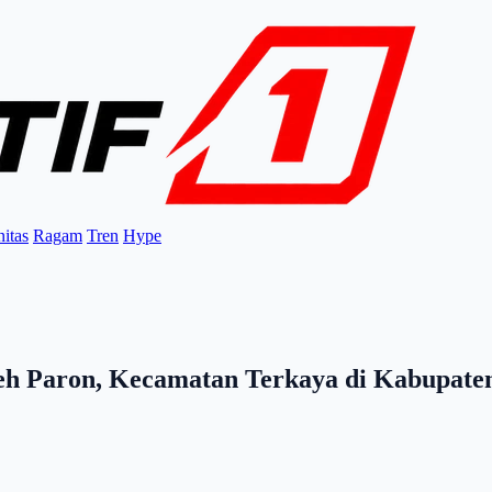
itas
Ragam
Tren
Hype
leh Paron, Kecamatan Terkaya di Kabupate