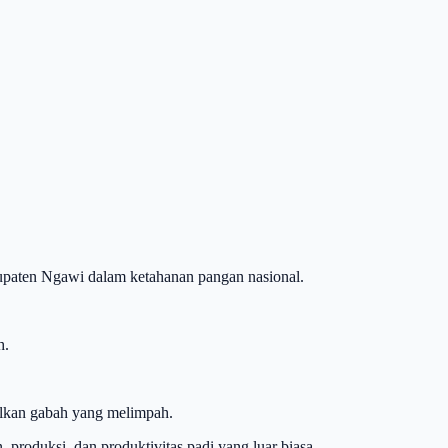
bupaten Ngawi dalam ketahanan pangan nasional.
h.
ilkan gabah yang melimpah.
roduksi, dan produktivitas padi yang luar biasa.