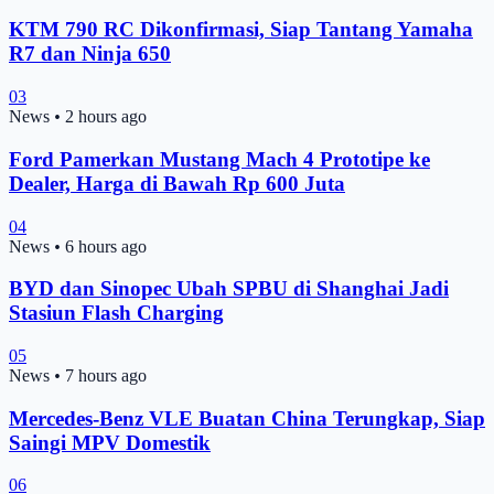
KTM 790 RC Dikonfirmasi, Siap Tantang Yamaha
R7 dan Ninja 650
03
News
•
2 hours ago
Ford Pamerkan Mustang Mach 4 Prototipe ke
Dealer, Harga di Bawah Rp 600 Juta
04
News
•
6 hours ago
BYD dan Sinopec Ubah SPBU di Shanghai Jadi
Stasiun Flash Charging
05
News
•
7 hours ago
Mercedes-Benz VLE Buatan China Terungkap, Siap
Saingi MPV Domestik
06