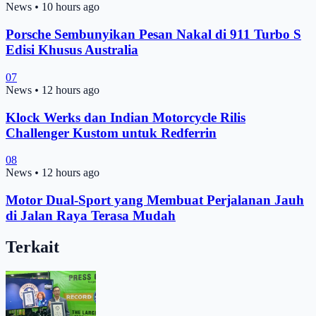
News
•
10 hours ago
Porsche Sembunyikan Pesan Nakal di 911 Turbo S
Edisi Khusus Australia
07
News
•
12 hours ago
Klock Werks dan Indian Motorcycle Rilis
Challenger Kustom untuk Redferrin
08
News
•
12 hours ago
Motor Dual-Sport yang Membuat Perjalanan Jauh
di Jalan Raya Terasa Mudah
Terkait