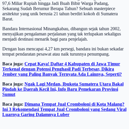
97,6 Miliar Rupiah hingga Jadi Buah Bibir Warga Padang,
Sekarang Sudah Berumur Berapa Tahun? Sebuah masterpiece
arsitektur yang unik berusia 21 tahun berdiri kokoh di Sumatera
Barat.
Bandara Internasional Minangkabau, dibangun sejak tahun 2002,
menyajikan pengalaman perjalanan yang tak terlupakan sekaligus
menjadi destinasi menarik bagi para penjelajah.
Dengan luas mencapai 4,27 km persegi, bandara ini bukan sekadar
tempat pendaratan pesawat atau naik turunnya penumpang.
Baca juga:
Cepat Kaya! Daftar 4 Kabupaten di Jawa Timur
Terkenal dengan Potensi Penghasil Padi Terbesar, Dikira
Jember yang Paling Banyak Ternyata Ada Lainnya, Seperti?
Baca juga:
Ngak Lagi Medan, Ibukota Sumatera Utara Bakal
Pindah ke Daerah Kecil Ini, Info Baru Pemekaran Provinsi
Sumut
Baca juga:
Dimana Tempat Jual Cromboloni di Kota Malang?
Ini 3 Rekomendasi Tempat Jual Cromboloni yang Sedang Viral
Luarnya Garing Dalamnya Luber