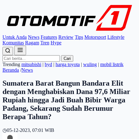
Untuk Anda
News
Features
Review
Tips
Motorsport
Lifestyle
Komunitas
Ragam
Tren
Hype
Cari
Trending
mitsubishi
|
byd
|
harga toyota
|
wuling
|
mobil listrik
Beranda
/
News
Sumatera Barat Bangun Bandara Elit
dengan Menghabiskan Dana 97,6 Miliar
Rupiah hingga Jadi Buah Bibir Warga
Padang, Sekarang Sudah Berumur
Berapa Tahun?
◷
05-12-2023, 07:01 WIB