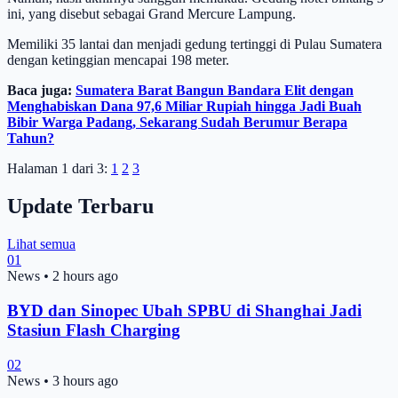
ini, yang disebut sebagai Grand Mercure Lampung.
Memiliki 35 lantai dan menjadi gedung tertinggi di Pulau Sumatera
dengan ketinggian mencapai 198 meter.
Baca juga:
Sumatera Barat Bangun Bandara Elit dengan
Menghabiskan Dana 97,6 Miliar Rupiah hingga Jadi Buah
Bibir Warga Padang, Sekarang Sudah Berumur Berapa
Tahun?
Halaman 1 dari 3:
1
2
3
Update Terbaru
Lihat semua
01
News
•
2 hours ago
BYD dan Sinopec Ubah SPBU di Shanghai Jadi
Stasiun Flash Charging
02
News
•
3 hours ago