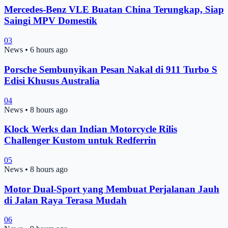
Mercedes-Benz VLE Buatan China Terungkap, Siap
Saingi MPV Domestik
03
News
•
6 hours ago
Porsche Sembunyikan Pesan Nakal di 911 Turbo S
Edisi Khusus Australia
04
News
•
8 hours ago
Klock Werks dan Indian Motorcycle Rilis
Challenger Kustom untuk Redferrin
05
News
•
8 hours ago
Motor Dual-Sport yang Membuat Perjalanan Jauh
di Jalan Raya Terasa Mudah
06