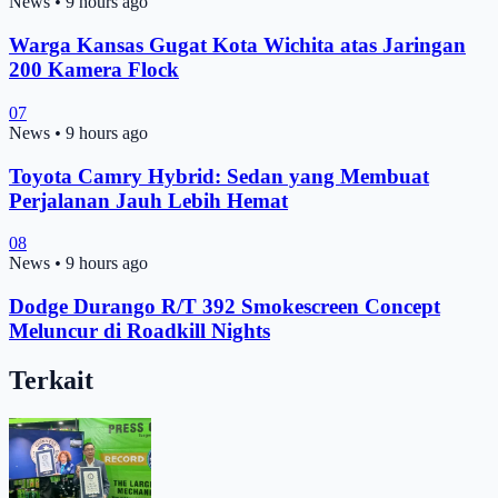
News
•
9 hours ago
Warga Kansas Gugat Kota Wichita atas Jaringan
200 Kamera Flock
07
News
•
9 hours ago
Toyota Camry Hybrid: Sedan yang Membuat
Perjalanan Jauh Lebih Hemat
08
News
•
9 hours ago
Dodge Durango R/T 392 Smokescreen Concept
Meluncur di Roadkill Nights
Terkait