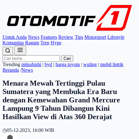
Untuk Anda
News
Features
Review
Tips
Motorsport
Lifestyle
Komunitas
Ragam
Tren
Hype
Cari
Trending
mitsubishi
|
byd
|
harga toyota
|
wuling
|
mobil listrik
Beranda
/
News
Menara Mewah Tertinggi Pulau
Sumatera yang Membuka Era Baru
dengan Kemewahan Grand Mercure
Lampung 9 Tahun Dibangun Kini
Hasilkan View di Atas 360 Derajat
◷
05-12-2023, 16:00 WIB