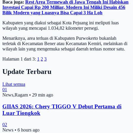
Baca juga:
Rest Area Termewah di Jawa Tengah Ini Habiskan
Investasi Capai Rp 200 Milliar, Modern Ini Miliki Desain 456
Bilik Modern yang Luasnya Bisa Capai 3 Ha Loh
Kabupaten yang diakui sebagai Kota Pejuang ini meliputi luas
wilayah yang mencapai 1.034,82 kilometer persegi.
Menariknya, area terluas di Kabupaten Purwokerto bukanlah
terletak di Kecamatan Bener atau Kecamatan Kemiri, melainkan di
wilayah lain yang mengemuka sebagai daerah terluas nomor satu.
Halaman 1 dari 3:
1
2
3
Update Terbaru
Lihat semua
01
News,Ragam
•
29 min ago
GIIAS 2026: Chery TIGGO V Debut Pertama di
Luar Tiongkok
02
News
•
6 hours ago