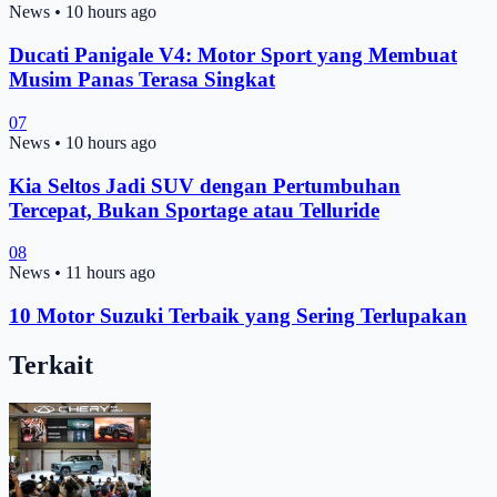
News
•
10 hours ago
Ducati Panigale V4: Motor Sport yang Membuat
Musim Panas Terasa Singkat
07
News
•
10 hours ago
Kia Seltos Jadi SUV dengan Pertumbuhan
Tercepat, Bukan Sportage atau Telluride
08
News
•
11 hours ago
10 Motor Suzuki Terbaik yang Sering Terlupakan
Terkait