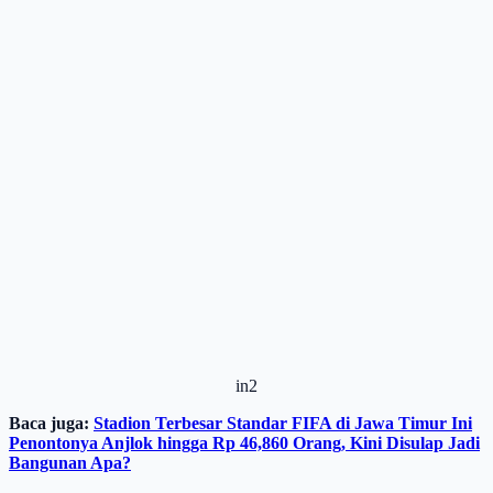
in2
Baca juga:
Stadion Terbesar Standar FIFA di Jawa Timur Ini
Penontonya Anjlok hingga Rp 46,860 Orang, Kini Disulap Jadi
Bangunan Apa?