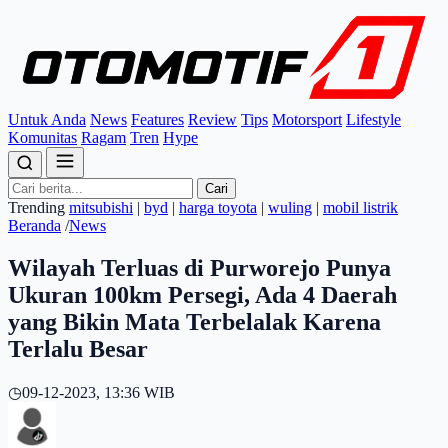
Untuk Anda
News
Features
Review
Tips
Motorsport
Lifestyle
Komunitas
Ragam
Tren
Hype
Cari
Trending
mitsubishi
|
byd
|
harga toyota
|
wuling
|
mobil listrik
Beranda
/
News
Wilayah Terluas di Purworejo Punya
Ukuran 100km Persegi, Ada 4 Daerah
yang Bikin Mata Terbelalak Karena
Terlalu Besar
◷
09-12-2023, 13:36 WIB