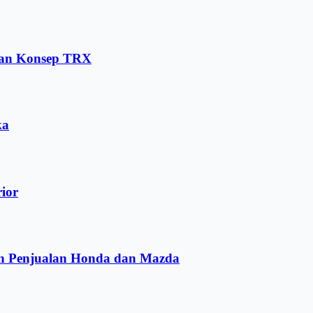
dan Konsep TRX
ka
rior
an Penjualan Honda dan Mazda