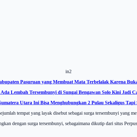
in2
 Kabupaten Pasuruan yang Membuat Mata Terbelalak Karena Buk
, Ada Lembah Tersembunyi di Sungai Bengawan Solo Kini Jadi 
Sumatera Utara Ini Bisa Menghubungkan 2 Pulau Sekaligus Tap
sejumlah tempat yang layak disebut sebagai surga tersembunyi yang m
ndingkan dengan surga tersembunyi, sebagaimana dikutip dari situs Per