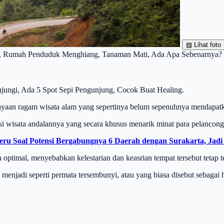
▧
Lihat foto
ap, Rumah Penduduk Menghiang, Tanaman Mati, Ada Apa Sebenarnya
njungi, Ada 5 Spot Sepi Pengunjung, Cocok Buat Healing.
ayaan ragam wisata alam yang sepertinya belum sepenuhnya mendapatk
i wisata andalannya yang secara khusus menarik minat para pelancong
eru Soal Potensi Bergabungnya 6 Daerah dengan Surakarta, Jad
 optimal, menyebabkan kelestarian dan keasrian tempat tersebut tetap t
menjadi seperti permata tersembunyi, atau yang biasa disebut sebagai