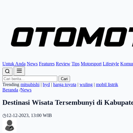
Untuk Anda
News
Features
Review
Tips
Motorsport
Lifestyle
Komun
Cari
Trending
mitsubishi
|
byd
|
harga toyota
|
wuling
|
mobil listrik
Beranda
/
News
Destinasi Wisata Tersembunyi di Kabupat
◷
12-12-2023, 13:00 WIB