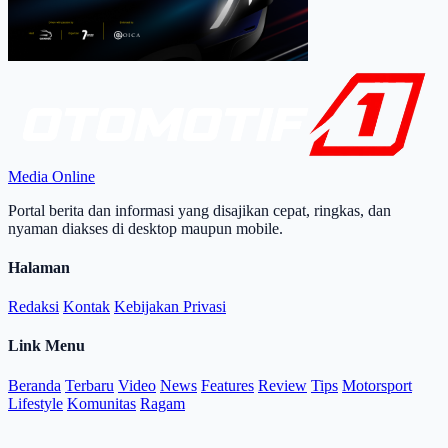
Media Online
Portal berita dan informasi yang disajikan cepat, ringkas, dan
nyaman diakses di desktop maupun mobile.
Halaman
Redaksi
Kontak
Kebijakan Privasi
Link Menu
Beranda
Terbaru
Video
News
Features
Review
Tips
Motorsport
Lifestyle
Komunitas
Ragam