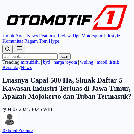
Untuk Anda
News
Features
Review
Tips
Motorsport
Lifestyle
Komunitas
Ragam
Tren
Hype
Cari
Trending
mitsubishi
|
byd
|
harga toyota
|
wuling
|
mobil listrik
Beranda
/
News
Luasnya Capai 500 Ha, Simak Daftar 5
Kawasan Industri Terluas di Jawa Timur,
Apakah Mojokerto dan Tuban Termasuk?
◷
04-02-2024, 10:45 WIB
Rahmat Pratama