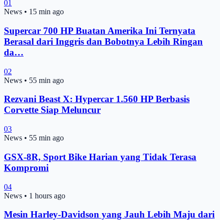
01
News
•
15 min ago
Supercar 700 HP Buatan Amerika Ini Ternyata
Berasal dari Inggris dan Bobotnya Lebih Ringan
da…
02
News
•
55 min ago
Rezvani Beast X: Hypercar 1.560 HP Berbasis
Corvette Siap Meluncur
03
News
•
55 min ago
GSX-8R, Sport Bike Harian yang Tidak Terasa
Kompromi
04
News
•
1 hours ago
Mesin Harley-Davidson yang Jauh Lebih Maju dari