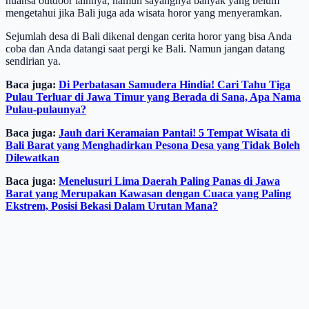
nuansa outdoor lainnya, namun sayangnya banyak yang belum
mengetahui jika Bali juga ada wisata horor yang menyeramkan.
Sejumlah desa di Bali dikenal dengan cerita horor yang bisa Anda
coba dan Anda datangi saat pergi ke Bali. Namun jangan datang
sendirian ya.
Baca juga:
Di Perbatasan Samudera Hindia! Cari Tahu Tiga
Pulau Terluar di Jawa Timur yang Berada di Sana, Apa Nama
Pulau-pulaunya?
Baca juga:
Jauh dari Keramaian Pantai! 5 Tempat Wisata di
Bali Barat yang Menghadirkan Pesona Desa yang Tidak Boleh
Dilewatkan
Baca juga:
Menelusuri Lima Daerah Paling Panas di Jawa
Barat yang Merupakan Kawasan dengan Cuaca yang Paling
Ekstrem, Posisi Bekasi Dalam Urutan Mana?