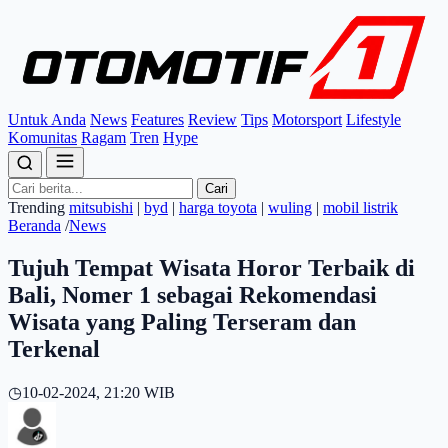
Untuk Anda
News
Features
Review
Tips
Motorsport
Lifestyle
Komunitas
Ragam
Tren
Hype
Cari
Trending
mitsubishi
|
byd
|
harga toyota
|
wuling
|
mobil listrik
Beranda
/
News
Tujuh Tempat Wisata Horor Terbaik di
Bali, Nomer 1 sebagai Rekomendasi
Wisata yang Paling Terseram dan
Terkenal
◷
10-02-2024, 21:20 WIB