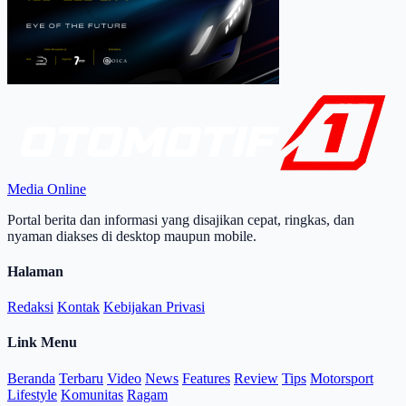
Media Online
Portal berita dan informasi yang disajikan cepat, ringkas, dan
nyaman diakses di desktop maupun mobile.
Halaman
Redaksi
Kontak
Kebijakan Privasi
Link Menu
Beranda
Terbaru
Video
News
Features
Review
Tips
Motorsport
Lifestyle
Komunitas
Ragam