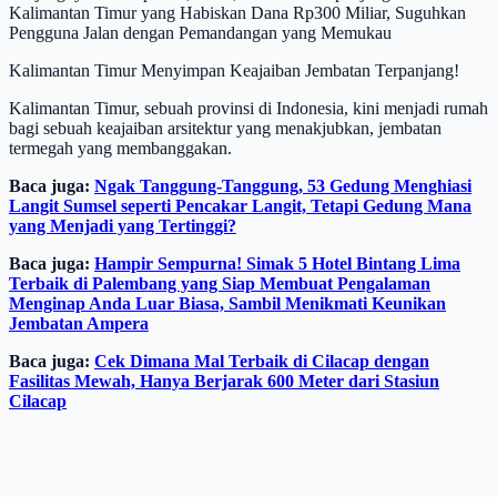
Kalimantan Timur yang Habiskan Dana Rp300 Miliar, Suguhkan
Pengguna Jalan dengan Pemandangan yang Memukau
Kalimantan Timur Menyimpan Keajaiban Jembatan Terpanjang!
Kalimantan Timur, sebuah provinsi di Indonesia, kini menjadi rumah
bagi sebuah keajaiban arsitektur yang menakjubkan, jembatan
termegah yang membanggakan.
Baca juga:
Ngak Tanggung-Tanggung, 53 Gedung Menghiasi
Langit Sumsel seperti Pencakar Langit, Tetapi Gedung Mana
yang Menjadi yang Tertinggi?
Baca juga:
Hampir Sempurna! Simak 5 Hotel Bintang Lima
Terbaik di Palembang yang Siap Membuat Pengalaman
Menginap Anda Luar Biasa, Sambil Menikmati Keunikan
Jembatan Ampera
Baca juga:
Cek Dimana Mal Terbaik di Cilacap dengan
Fasilitas Mewah, Hanya Berjarak 600 Meter dari Stasiun
Cilacap