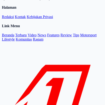
Halaman
Redaksi
Kontak
Kebijakan Privasi
Link Menu
Beranda
Terbaru
Video
News
Features
Review
Tips
Motorsport
Lifestyle
Komunitas
Ragam