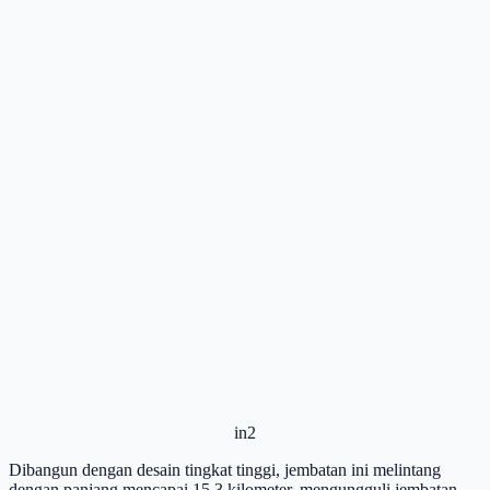
in2
Dibangun dengan desain tingkat tinggi, jembatan ini melintang
dengan panjang mencapai 15,3 kilometer, mengungguli jembatan