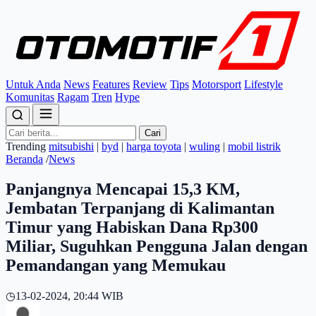
Untuk Anda
News
Features
Review
Tips
Motorsport
Lifestyle
Komunitas
Ragam
Tren
Hype
Cari
Trending
mitsubishi
|
byd
|
harga toyota
|
wuling
|
mobil listrik
Beranda
/
News
Panjangnya Mencapai 15,3 KM,
Jembatan Terpanjang di Kalimantan
Timur yang Habiskan Dana Rp300
Miliar, Suguhkan Pengguna Jalan dengan
Pemandangan yang Memukau
◷
13-02-2024, 20:44 WIB