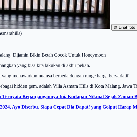
▧
Lihat foto
smarahills)
 Malang, Dijamin Bikin Betah Cocok Untuk Honeymoon
enangkan yang bisa kita lakukan di akhir pekan.
ia yang menawarkan nuansa berbeda dengan range harga bervariatif.
sebagai hidden gem, adalah Villa Asmara Hills di Kota Malang, Jawa T
 Ternyata Kepanjangannya Ini, Kudapan Nikmat Sejak Zaman Be
2024, Ayo Diserbu, Siapa Cepat Dia Dapat! yang Golput Harap M