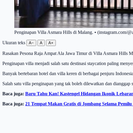
Penginapan Villa Asmara Hills di Malang. • (instagram.com/@a
Ukuran teks
A−
A
A+
Rasakan Pesona Raja Ampat Ala Jawa Timur di Villa Asmara Hills
Penginapan villa menjadi salah satu destinasi staycation paling meny
Banyak bertebaran hotel dan villa keren di berbagai penjuru Indones
Salah satu villa penginapan yang tak boleh dilewatkan dan dianggap 
Baca juga:
Baru Tahu Kan! Kastengel Hidangan Ikonik Lebaran
Baca juga:
21 Tempat Makan Gratis di Jombang Selama Pemilu 