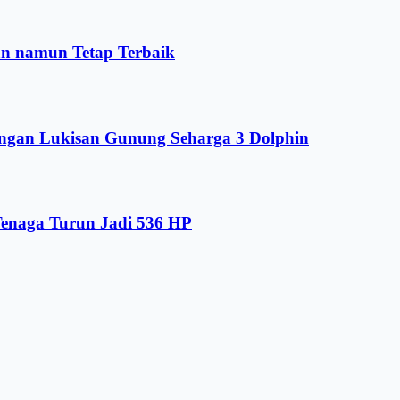
an namun Tetap Terbaik
engan Lukisan Gunung Seharga 3 Dolphin
enaga Turun Jadi 536 HP