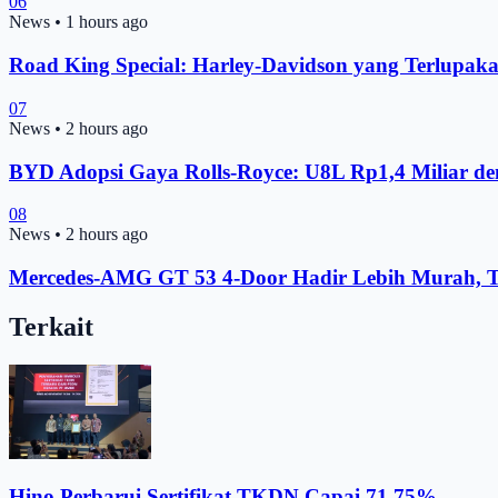
06
News
•
1 hours ago
Road King Special: Harley-Davidson yang Terlupak
07
News
•
2 hours ago
BYD Adopsi Gaya Rolls-Royce: U8L Rp1,4 Miliar d
08
News
•
2 hours ago
Mercedes-AMG GT 53 4-Door Hadir Lebih Murah, T
Terkait
Hino Perbarui Sertifikat TKDN Capai 71,75%