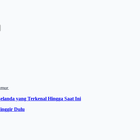
imur.
landa yang Terkenal Hingga Saat Ini
inggir Dulu