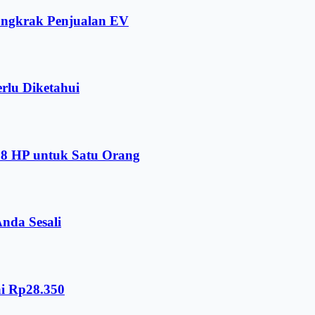
ongkrak Penjualan EV
rlu Diketahui
578 HP untuk Satu Orang
nda Sesali
ai Rp28.350