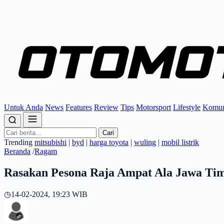
Untuk Anda
News
Features
Review
Tips
Motorsport
Lifestyle
Komun
Cari
Trending
mitsubishi
|
byd
|
harga toyota
|
wuling
|
mobil listrik
Beranda
/
Ragam
Rasakan Pesona Raja Ampat Ala Jawa Tim
◷
14-02-2024, 19:23 WIB