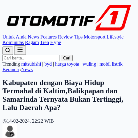
Untuk Anda
News
Features
Review
Tips
Motorsport
Lifestyle
Komunitas
Ragam
Tren
Hype
Cari
Trending
mitsubishi
|
byd
|
harga toyota
|
wuling
|
mobil listrik
Beranda
/
News
Kabupaten dengan Biaya Hidup
Termahal di Kaltim,Balikpapan dan
Samarinda Ternyata Bukan Tertinggi,
Lalu Daerah Apa?
◷
14-02-2024, 22:22 WIB