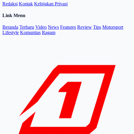
Redaksi
Kontak
Kebijakan Privasi
Link Menu
Beranda
Terbaru
Video
News
Features
Review
Tips
Motorsport
Lifestyle
Komunitas
Ragam