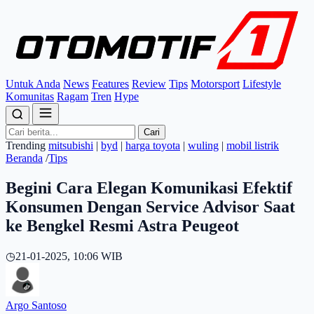
Untuk Anda
News
Features
Review
Tips
Motorsport
Lifestyle
Komunitas
Ragam
Tren
Hype
Cari
Trending
mitsubishi
|
byd
|
harga toyota
|
wuling
|
mobil listrik
Beranda
/
Tips
Begini Cara Elegan Komunikasi Efektif
Konsumen Dengan Service Advisor Saat
ke Bengkel Resmi Astra Peugeot
◷
21-01-2025, 10:06 WIB
Argo Santoso