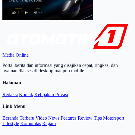
Media Online
Portal berita dan informasi yang disajikan cepat, ringkas, dan
nyaman diakses di desktop maupun mobile.
Halaman
Redaksi
Kontak
Kebijakan Privasi
Link Menu
Beranda
Terbaru
Video
News
Features
Review
Tips
Motorsport
Lifestyle
Komunitas
Ragam