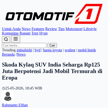
Untuk Anda
News
Features
Review
Tips
Motorsport
Lifestyle
Komunitas
Ragam
Tren
Hype
Cari
Trending
mitsubishi
|
byd
|
harga toyota
|
wuling
|
mobil listrik
Beranda
/
News
Skoda Kylaq SUV India Seharga Rp125
Juta Berpotensi Jadi Mobil Termurah di
Eropa
◷
25-05-2026, 18:45 WIB
Rahmanto Elfian