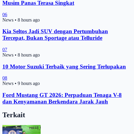
Musim Panas Terasa Singkat
06
News
•
8 hours ago
Kia Seltos Jadi SUV dengan Pertumbuhan
Tercepat, Bukan Sportage atau Telluride
07
News
•
8 hours ago
10 Motor Suzuki Terbaik yang Sering Terlupakan
08
News
•
9 hours ago
Ford Mustang GT 2026: Perpaduan Tenaga V-8
dan Kenyamanan Berkendara Jarak Jauh
Terkait