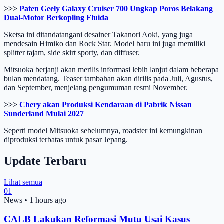
>>>
Paten Geely Galaxy Cruiser 700 Ungkap Poros Belakang
Dual-Motor Berkopling Fluida
Sketsa ini ditandatangani desainer Takanori Aoki, yang juga
mendesain Himiko dan Rock Star. Model baru ini juga memiliki
splitter tajam, side skirt sporty, dan diffuser.
Mitsuoka berjanji akan merilis informasi lebih lanjut dalam beberapa
bulan mendatang. Teaser tambahan akan dirilis pada Juli, Agustus,
dan September, menjelang pengumuman resmi November.
>>>
Chery akan Produksi Kendaraan di Pabrik Nissan
Sunderland Mulai 2027
Seperti model Mitsuoka sebelumnya, roadster ini kemungkinan
diproduksi terbatas untuk pasar Jepang.
Update Terbaru
Lihat semua
01
News
•
1 hours ago
CALB Lakukan Reformasi Mutu Usai Kasus