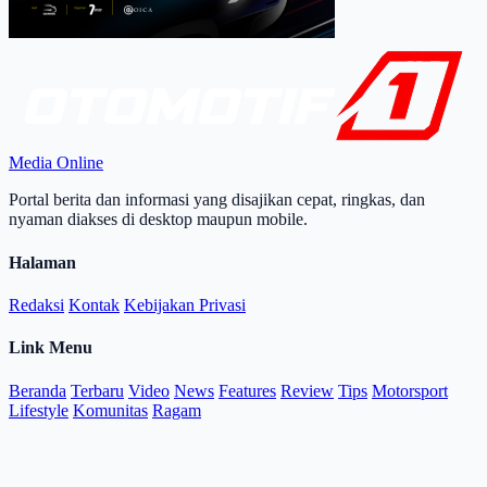
Media Online
Portal berita dan informasi yang disajikan cepat, ringkas, dan
nyaman diakses di desktop maupun mobile.
Halaman
Redaksi
Kontak
Kebijakan Privasi
Link Menu
Beranda
Terbaru
Video
News
Features
Review
Tips
Motorsport
Lifestyle
Komunitas
Ragam