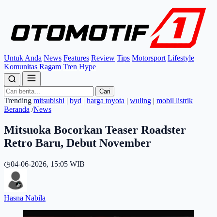
Untuk Anda
News
Features
Review
Tips
Motorsport
Lifestyle
Komunitas
Ragam
Tren
Hype
Cari
Trending
mitsubishi
|
byd
|
harga toyota
|
wuling
|
mobil listrik
Beranda
/
News
Mitsuoka Bocorkan Teaser Roadster
Retro Baru, Debut November
◷
04-06-2026, 15:05 WIB
Hasna Nabila