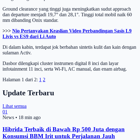
Ground clearance yang tinggi juga meningkatkan sudut approach
dan departure menjadi 19,7° dan 28,1°. Tinggi total mobil naik 60
mm dibanding Onix standar.
>>>
Nio Pertanyakan Keaslian Video Perbandingan Sasis L9
Livis vs ES9 dari Li Auto
Di dalam kabin, terdapat jok berbahan sintetis kulit dan kain dengan
sulaman Activ.
Dasbor dilengkapi cluster instrumen digital 8 inci dan layar
infotainment 11 inci, serta Wi-Fi, AC manual, dan enam airbag.
Halaman 1 dari 2:
1
2
Update Terbaru
Lihat semua
01
News
•
18 min ago
Hibrida Terbaik di Bawah Rp 500 Juta dengan
Konsumsi BBM Irit untuk Perjalanan Jauh