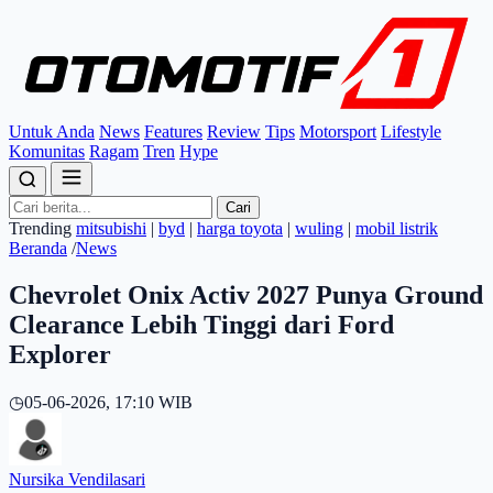
Untuk Anda
News
Features
Review
Tips
Motorsport
Lifestyle
Komunitas
Ragam
Tren
Hype
Cari
Trending
mitsubishi
|
byd
|
harga toyota
|
wuling
|
mobil listrik
Beranda
/
News
Chevrolet Onix Activ 2027 Punya Ground
Clearance Lebih Tinggi dari Ford
Explorer
◷
05-06-2026, 17:10 WIB
Nursika Vendilasari