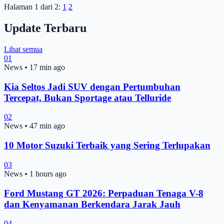
Halaman 1 dari 2:
1
2
Update Terbaru
Lihat semua
01
News
•
17 min ago
Kia Seltos Jadi SUV dengan Pertumbuhan
Tercepat, Bukan Sportage atau Telluride
02
News
•
47 min ago
10 Motor Suzuki Terbaik yang Sering Terlupakan
03
News
•
1 hours ago
Ford Mustang GT 2026: Perpaduan Tenaga V-8
dan Kenyamanan Berkendara Jarak Jauh
04