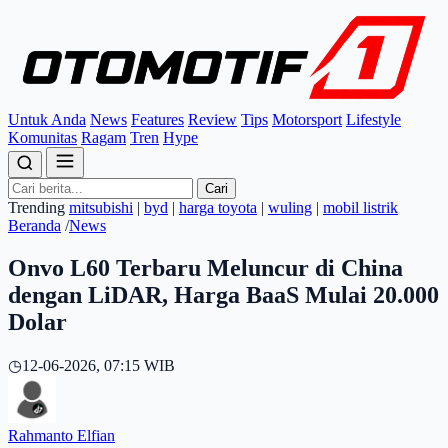
Untuk Anda
News
Features
Review
Tips
Motorsport
Lifestyle
Komunitas
Ragam
Tren
Hype
Cari
Trending
mitsubishi
|
byd
|
harga toyota
|
wuling
|
mobil listrik
Beranda
/
News
Onvo L60 Terbaru Meluncur di China
dengan LiDAR, Harga BaaS Mulai 20.000
Dolar
◷
12-06-2026, 07:15 WIB
Rahmanto Elfian