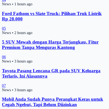
News
•
1 hours ago
Ford Fathom vs Slate Truck: Pilihan Truk Listrik
Rp 28.000
05
News
•
2 hours ago
5 SUV Mewah dengan Harga Terjangkau, Fitur
Premium Tanpa Menguras Kantong
06
News
•
3 hours ago
Toyota Pasang Lencana GR pada SUV Keluarga
Terlaris, Ini Alasannya
07
News
•
3 hours ago
Mobil Anda Sudah Punya Perangkat Keras untuk
Cegah Ngebut, Tapi Belum Diizinkan