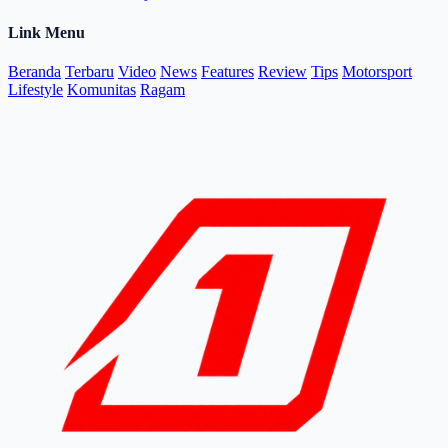
Link Menu
Beranda
Terbaru
Video
News
Features
Review
Tips
Motorsport
Lifestyle
Komunitas
Ragam