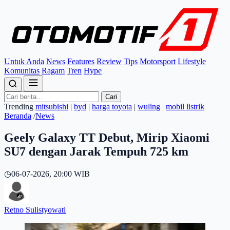
Untuk Anda
News
Features
Review
Tips
Motorsport
Lifestyle
Komunitas
Ragam
Tren
Hype
Cari
Trending
mitsubishi
|
byd
|
harga toyota
|
wuling
|
mobil listrik
Beranda
/
News
Geely Galaxy TT Debut, Mirip Xiaomi
SU7 dengan Jarak Tempuh 725 km
◷
06-07-2026, 20:00 WIB
Retno Sulistyowati