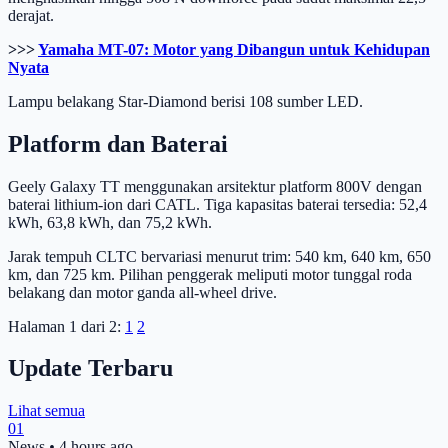
derajat.
>>>
Yamaha MT-07: Motor yang Dibangun untuk Kehidupan
Nyata
Lampu belakang Star-Diamond berisi 108 sumber LED.
Platform dan Baterai
Geely Galaxy TT menggunakan arsitektur platform 800V dengan
baterai lithium-ion dari CATL. Tiga kapasitas baterai tersedia: 52,4
kWh, 63,8 kWh, dan 75,2 kWh.
Jarak tempuh CLTC bervariasi menurut trim: 540 km, 640 km, 650
km, dan 725 km. Pilihan penggerak meliputi motor tunggal roda
belakang dan motor ganda all-wheel drive.
Halaman 1 dari 2:
1
2
Update Terbaru
Lihat semua
01
News
•
4 hours ago