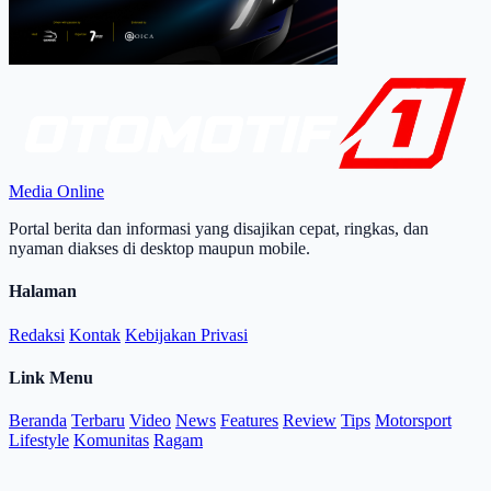
Media Online
Portal berita dan informasi yang disajikan cepat, ringkas, dan
nyaman diakses di desktop maupun mobile.
Halaman
Redaksi
Kontak
Kebijakan Privasi
Link Menu
Beranda
Terbaru
Video
News
Features
Review
Tips
Motorsport
Lifestyle
Komunitas
Ragam