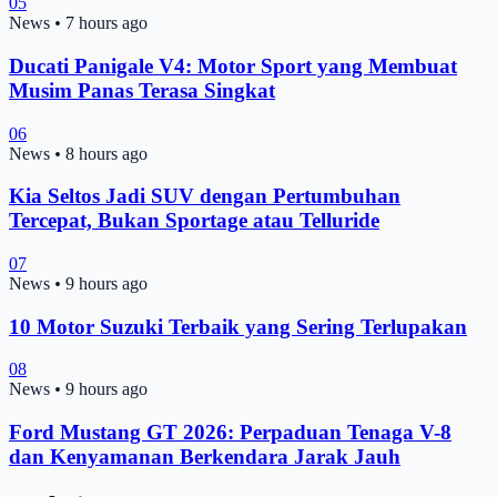
05
News
•
7 hours ago
Ducati Panigale V4: Motor Sport yang Membuat
Musim Panas Terasa Singkat
06
News
•
8 hours ago
Kia Seltos Jadi SUV dengan Pertumbuhan
Tercepat, Bukan Sportage atau Telluride
07
News
•
9 hours ago
10 Motor Suzuki Terbaik yang Sering Terlupakan
08
News
•
9 hours ago
Ford Mustang GT 2026: Perpaduan Tenaga V-8
dan Kenyamanan Berkendara Jarak Jauh