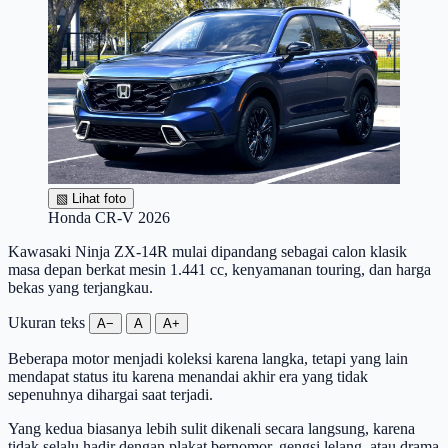
▧
Lihat foto
Honda CR-V 2026
Kawasaki Ninja ZX-14R mulai dipandang sebagai calon klasik
masa depan berkat mesin 1.441 cc, kenyamanan touring, dan harga
bekas yang terjangkau.
Ukuran teks
A−
A
A+
Beberapa motor menjadi koleksi karena langka, tetapi yang lain
mendapat status itu karena menandai akhir era yang tidak
sepenuhnya dihargai saat terjadi.
Yang kedua biasanya lebih sulit dikenali secara langsung, karena
tidak selalu hadir dengan plakat bernomor, gengsi lelang, atau drama