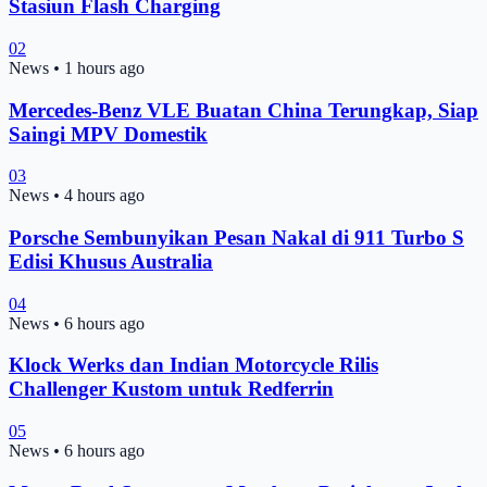
Stasiun Flash Charging
02
News
•
1 hours ago
Mercedes-Benz VLE Buatan China Terungkap, Siap
Saingi MPV Domestik
03
News
•
4 hours ago
Porsche Sembunyikan Pesan Nakal di 911 Turbo S
Edisi Khusus Australia
04
News
•
6 hours ago
Klock Werks dan Indian Motorcycle Rilis
Challenger Kustom untuk Redferrin
05
News
•
6 hours ago