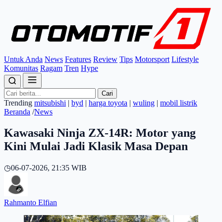
Untuk Anda
News
Features
Review
Tips
Motorsport
Lifestyle
Komunitas
Ragam
Tren
Hype
Cari
Trending
mitsubishi
|
byd
|
harga toyota
|
wuling
|
mobil listrik
Beranda
/
News
Kawasaki Ninja ZX-14R: Motor yang
Kini Mulai Jadi Klasik Masa Depan
◷
06-07-2026, 21:35 WIB
Rahmanto Elfian