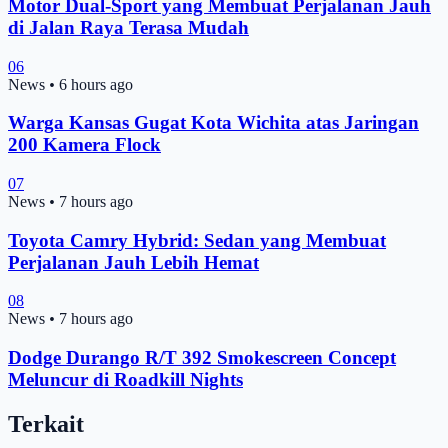
Motor Dual-Sport yang Membuat Perjalanan Jauh
di Jalan Raya Terasa Mudah
06
News
•
6 hours ago
Warga Kansas Gugat Kota Wichita atas Jaringan
200 Kamera Flock
07
News
•
7 hours ago
Toyota Camry Hybrid: Sedan yang Membuat
Perjalanan Jauh Lebih Hemat
08
News
•
7 hours ago
Dodge Durango R/T 392 Smokescreen Concept
Meluncur di Roadkill Nights
Terkait