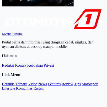
Media Online
Portal berita dan informasi yang disajikan cepat, ringkas, dan
nyaman diakses di desktop maupun mobile.
Halaman
Redaksi
Kontak
Kebijakan Privasi
Link Menu
Beranda
Terbaru
Video
News
Features
Review
Tips
Motorsport
Lifestyle
Komunitas
Ragam