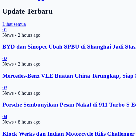
Update Terbaru
Lihat semua
01
News
•
2 hours ago
BYD dan Sinopec Ubah SPBU di Shanghai Jadi Stas
02
News
•
2 hours ago
Mercedes-Benz VLE Buatan China Terungkap, Siap
03
News
•
6 hours ago
Porsche Sembunyikan Pesan Nakal di 911 Turbo S Ed
04
News
•
8 hours ago
Klock Werks dan Indian Motorcycle Rilis Challenge