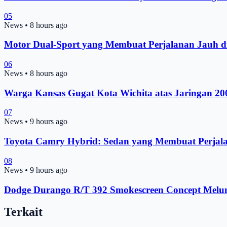
05
News
•
8 hours ago
Motor Dual-Sport yang Membuat Perjalanan Jauh d
06
News
•
8 hours ago
Warga Kansas Gugat Kota Wichita atas Jaringan 2
07
News
•
9 hours ago
Toyota Camry Hybrid: Sedan yang Membuat Perjal
08
News
•
9 hours ago
Dodge Durango R/T 392 Smokescreen Concept Melunc
Terkait