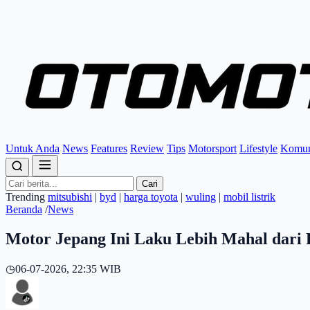
Untuk Anda
News
Features
Review
Tips
Motorsport
Lifestyle
Komun
Cari
Trending
mitsubishi
|
byd
|
harga toyota
|
wuling
|
mobil listrik
Beranda
/
News
Motor Jepang Ini Laku Lebih Mahal dari 
◷
06-07-2026, 22:35 WIB