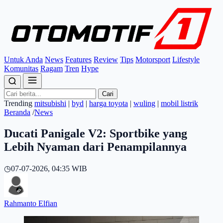
Untuk Anda
News
Features
Review
Tips
Motorsport
Lifestyle
Komunitas
Ragam
Tren
Hype
Cari
Trending
mitsubishi
|
byd
|
harga toyota
|
wuling
|
mobil listrik
Beranda
/
News
Ducati Panigale V2: Sportbike yang
Lebih Nyaman dari Penampilannya
◷
07-07-2026, 04:35 WIB
Rahmanto Elfian