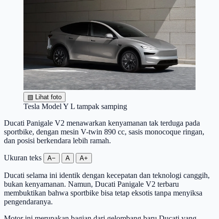
▧
Lihat foto
Tesla Model Y L tampak samping
Ducati Panigale V2 menawarkan kenyamanan tak terduga pada
sportbike, dengan mesin V-twin 890 cc, sasis monocoque ringan,
dan posisi berkendara lebih ramah.
Ukuran teks
A−
A
A+
Ducati selama ini identik dengan kecepatan dan teknologi canggih,
bukan kenyamanan. Namun, Ducati Panigale V2 terbaru
membuktikan bahwa sportbike bisa tetap eksotis tanpa menyiksa
pengendaranya.
Motor ini merupakan bagian dari gelombang baru Ducati yang