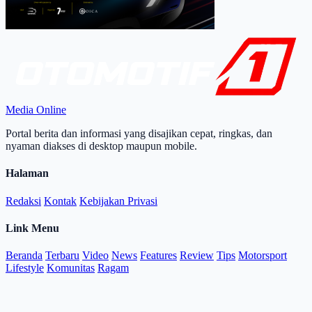
Media Online
Portal berita dan informasi yang disajikan cepat, ringkas, dan
nyaman diakses di desktop maupun mobile.
Halaman
Redaksi
Kontak
Kebijakan Privasi
Link Menu
Beranda
Terbaru
Video
News
Features
Review
Tips
Motorsport
Lifestyle
Komunitas
Ragam