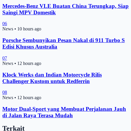
Mercedes-Benz VLE Buatan China Terungkap, Siap
Saingi MPV Domestik
06
News
•
10 hours ago
Porsche Sembunyikan Pesan Nakal di 911 Turbo S
Edisi Khusus Australia
07
News
•
12 hours ago
Klock Werks dan Indian Motorcycle Rilis
Challenger Kustom untuk Redferrin
08
News
•
12 hours ago
Motor Dual-Sport yang Membuat Perjalanan Jauh
di Jalan Raya Terasa Mudah
Terkait