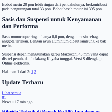
Bobot mesin 20 pon lebih ringan dari pendahulunya, berkontribusi
pada pengurangan total 33 pon. Bobot basah motor ini 395 pon.
Sasis dan Suspensi untuk Kenyamanan
dan Performa
Sasis monocoque ringan hanya 8,8 pon, dengan mesin sebagai
anggota tertekan. Lengan ayun aluminium dibaut langsung ke bak
mesin.
Suspensi depan menggunakan garpu Marzocchi 43 mm yang dapat
disetel penuh, dan belakang Kayaba tunggal. Versi S dilengkapi
Öhlins elektronik.
Halaman 1 dari 2:
1
2
Update Terbaru
Lihat semua
01
News
•
17 min ago
Hibrida Terbaik di Bawah Rp 500 Juta dengan