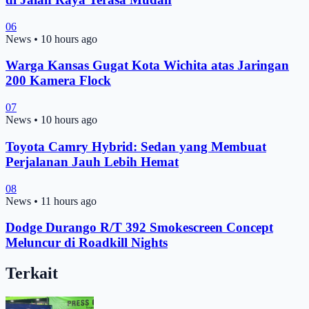
06
News
•
10 hours ago
Warga Kansas Gugat Kota Wichita atas Jaringan
200 Kamera Flock
07
News
•
10 hours ago
Toyota Camry Hybrid: Sedan yang Membuat
Perjalanan Jauh Lebih Hemat
08
News
•
11 hours ago
Dodge Durango R/T 392 Smokescreen Concept
Meluncur di Roadkill Nights
Terkait