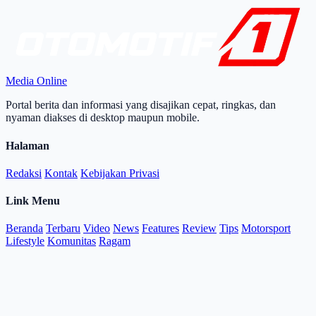
Media Online
Portal berita dan informasi yang disajikan cepat, ringkas, dan
nyaman diakses di desktop maupun mobile.
Halaman
Redaksi
Kontak
Kebijakan Privasi
Link Menu
Beranda
Terbaru
Video
News
Features
Review
Tips
Motorsport
Lifestyle
Komunitas
Ragam