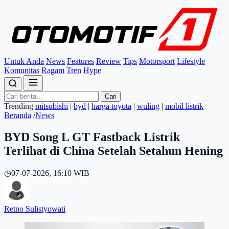
Untuk Anda
News
Features
Review
Tips
Motorsport
Lifestyle
Komunitas
Ragam
Tren
Hype
Cari
Trending
mitsubishi
|
byd
|
harga toyota
|
wuling
|
mobil listrik
Beranda
/
News
BYD Song L GT Fastback Listrik
Terlihat di China Setelah Setahun Hening
◷
07-07-2026, 16:10 WIB
Retno Sulistyowati