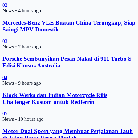
02
News
•
4 hours ago
Mercedes-Benz VLE Buatan China Terungkap, Siap
Saingi MPV Domestik
03
News
•
7 hours ago
Porsche Sembunyikan Pesan Nakal di 911 Turbo S
Edisi Khusus Australia
04
News
•
9 hours ago
Klock Werks dan Indian Motorcycle Rilis
Challenger Kustom untuk Redferrin
05
News
•
10 hours ago
Motor Dual-Sport yang Membuat Perjalanan Jauh
di Jalan Raya Terasa Mudah