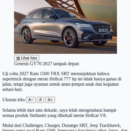
▧
Lihat foto
Genesis GV70 2027 tampak depan
Uji coba 2027 Ram 1500 TRX SRT menunjukkan bahwa
supertruck dengan mesin Hellcat 777 hp ini tidak hanya ganas di
jalan, tetapi juga nyaman untuk antar-jemput anak dan kegiatan
sehari-hari.
Ukuran teks
A−
A
A+
Selama lebih dari satu dekade, saya telah mengendarai hampir
semua produk Stellantis yang dibekali mesin Hellcat V8.
Mulai dari Challenger, Charger, Durango SRT, Jeep Trackhawk,
hingga versi awal Ram 1500. Semuanya luar biasa: ribut, keras, dan