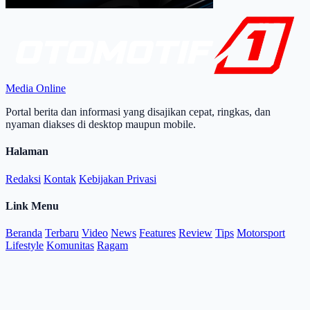
Media Online
Portal berita dan informasi yang disajikan cepat, ringkas, dan
nyaman diakses di desktop maupun mobile.
Halaman
Redaksi
Kontak
Kebijakan Privasi
Link Menu
Beranda
Terbaru
Video
News
Features
Review
Tips
Motorsport
Lifestyle
Komunitas
Ragam