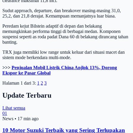
clearance maksimal 11,8 inci.
Sudut approach, departure, dan breakover masing-masing 31,0,
25,2, dan 21,8 derajat. Kemampuan memanjatnya luar biasa.
Peredam kejut Bilstein adaptif di depan dan belakang
memungkinkan performa tinggi di berbagai medan. Komponen
suspensi seperti as roda padat Dana 60 di belakang dirancang tahan
banting.
TRX juga memiliki low range untuk keluar dari situasi macet dan
sistem mode berkendara multi-mode.
>>>
Penjualan Mobil Listrik China Anjlok 13%, Dorong
Ekspor ke Pasar Global
Halaman 1 dari 3:
1
2
3
Update Terbaru
Lihat semua
01
News
•
17 min ago
10 Motor Suzuki Terbaik yang Sering Terlupakan