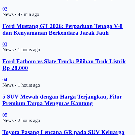
02
News
•
47 min ago
Ford Mustang GT 2026: Perpaduan Tenaga V-8
dan Kenyamanan Berkendara Jarak Jauh
03
News
•
1 hours ago
Ford Fathom vs Slate Truck: Pilihan Truk Listrik
Rp 28.000
04
News
•
1 hours ago
5 SUV Mewah dengan Harga Terjangkau, Fitur
Premium Tanpa Menguras Kantong
05
News
•
2 hours ago
Toyota Pasang Lencana GR pada SUV Keluarga