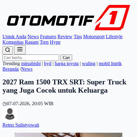
Untuk Anda
News
Features
Review
Tips
Motorsport
Lifestyle
Komunitas
Ragam
Tren
Hype
Cari
Trending
mitsubishi
|
byd
|
harga toyota
|
wuling
|
mobil listrik
Beranda
/
News
2027 Ram 1500 TRX SRT: Super Truck
yang Juga Cocok untuk Keluarga
◷
07-07-2026, 20:05 WIB
Retno Sulistyowati