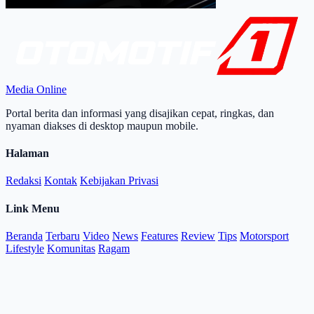
Media Online
Portal berita dan informasi yang disajikan cepat, ringkas, dan
nyaman diakses di desktop maupun mobile.
Halaman
Redaksi
Kontak
Kebijakan Privasi
Link Menu
Beranda
Terbaru
Video
News
Features
Review
Tips
Motorsport
Lifestyle
Komunitas
Ragam