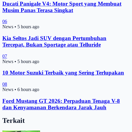
Ducati Panigale V4: Motor Sport yang Membuat
Musim Panas Terasa Singkat
06
News
•
5 hours ago
Kia Seltos Jadi SUV dengan Pertumbuhan
Tercepat, Bukan Sportage atau Telluride
07
News
•
5 hours ago
10 Motor Suzuki Terbaik yang Sering Terlupakan
08
News
•
6 hours ago
Ford Mustang GT 2026: Perpaduan Tenaga V-8
dan Kenyamanan Berkendara Jarak Jauh
Terkait