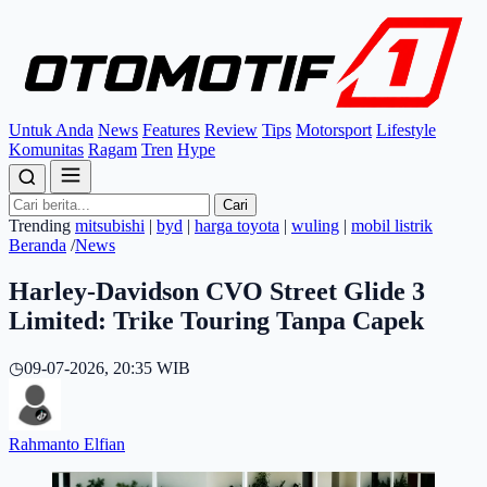
Untuk Anda
News
Features
Review
Tips
Motorsport
Lifestyle
Komunitas
Ragam
Tren
Hype
Cari
Trending
mitsubishi
|
byd
|
harga toyota
|
wuling
|
mobil listrik
Beranda
/
News
Harley-Davidson CVO Street Glide 3
Limited: Trike Touring Tanpa Capek
◷
09-07-2026, 20:35 WIB
Rahmanto Elfian