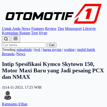
Untuk Anda
News
Features
Review
Tips
Motorsport
Lifestyle
Komunitas
Ragam
Tren
Hype
Cari
Trending
mitsubishi
|
byd
|
harga toyota
|
wuling
|
mobil listrik
Beranda
/
News
Intip Spesifikasi Kymco Skytown 150,
Motor Maxi Baru yang Jadi pesaing PCX
dan NMAX
◷
14-11-2023, 17:25 WIB
Rahmanto Elfian