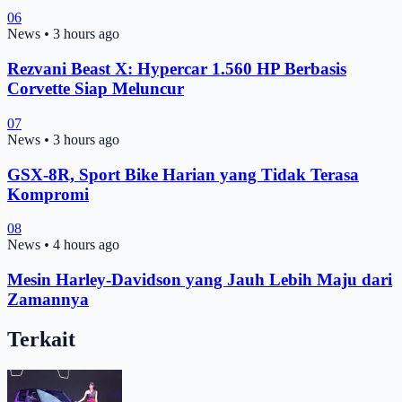
06
News
•
3 hours ago
Rezvani Beast X: Hypercar 1.560 HP Berbasis
Corvette Siap Meluncur
07
News
•
3 hours ago
GSX-8R, Sport Bike Harian yang Tidak Terasa
Kompromi
08
News
•
4 hours ago
Mesin Harley-Davidson yang Jauh Lebih Maju dari
Zamannya
Terkait