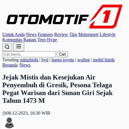
Untuk Anda
News
Features
Review
Tips
Motorsport
Lifestyle
Komunitas
Ragam
Tren
Hype
Cari
Trending
mitsubishi
|
byd
|
harga toyota
|
wuling
|
mobil listrik
Beranda
/
News
Jejak Mistis dan Kesejukan Air
Penyembuh di Gresik, Pesona Telaga
Pegat Warisan dari Sunan Giri Sejak
Tahun 1473 M
◷
08-12-2023, 16:30 WIB