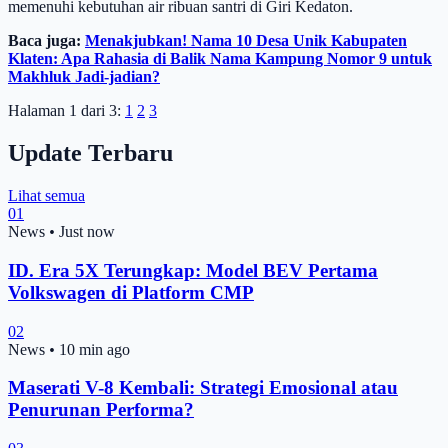
memenuhi kebutuhan air ribuan santri di Giri Kedaton.
Baca juga:
Menakjubkan! Nama 10 Desa Unik Kabupaten
Klaten: Apa Rahasia di Balik Nama Kampung Nomor 9 untuk
Makhluk Jadi-jadian?
Halaman 1 dari 3:
1
2
3
Update Terbaru
Lihat semua
01
News
•
Just now
ID. Era 5X Terungkap: Model BEV Pertama
Volkswagen di Platform CMP
02
News
•
10 min ago
Maserati V-8 Kembali: Strategi Emosional atau
Penurunan Performa?