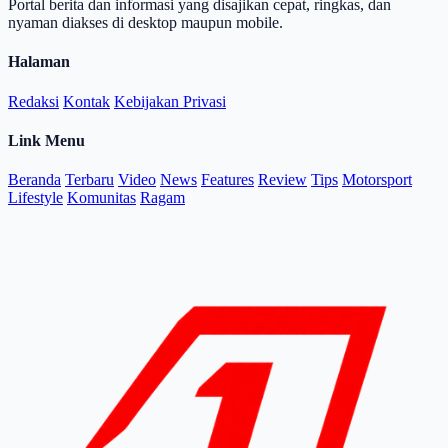
Portal berita dan informasi yang disajikan cepat, ringkas, dan
nyaman diakses di desktop maupun mobile.
Halaman
Redaksi
Kontak
Kebijakan Privasi
Link Menu
Beranda
Terbaru
Video
News
Features
Review
Tips
Motorsport
Lifestyle
Komunitas
Ragam