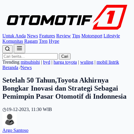
Untuk Anda
News
Features
Review
Tips
Motorsport
Lifestyle
Komunitas
Ragam
Tren
Hype
Cari
Trending
mitsubishi
|
byd
|
harga toyota
|
wuling
|
mobil listrik
Beranda
/
News
Setelah 50 Tahun,Toyota Akhirnya
Bongkar Inovasi dan Strategi Sebagai
Pemimpin Pasar Otomotif di Indonnesia
◷
19-12-2023, 11:30 WIB
Argo Santoso