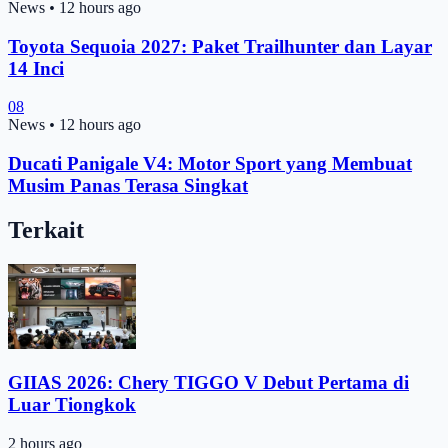
News
•
12 hours ago
Toyota Sequoia 2027: Paket Trailhunter dan Layar
14 Inci
08
News
•
12 hours ago
Ducati Panigale V4: Motor Sport yang Membuat
Musim Panas Terasa Singkat
Terkait
GIIAS 2026: Chery TIGGO V Debut Pertama di
Luar Tiongkok
2 hours ago