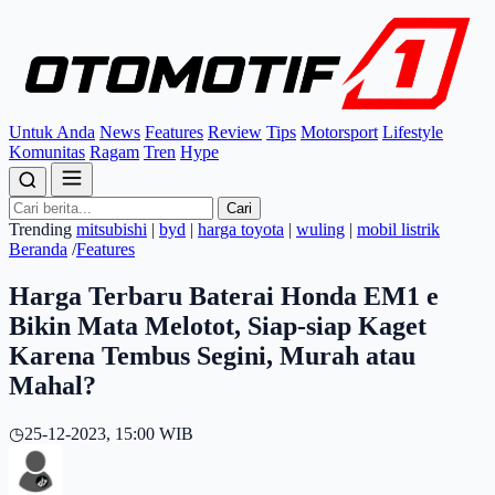
Untuk Anda
News
Features
Review
Tips
Motorsport
Lifestyle
Komunitas
Ragam
Tren
Hype
Cari
Trending
mitsubishi
|
byd
|
harga toyota
|
wuling
|
mobil listrik
Beranda
/
Features
Harga Terbaru Baterai Honda EM1 e
Bikin Mata Melotot, Siap-siap Kaget
Karena Tembus Segini, Murah atau
Mahal?
◷
25-12-2023, 15:00 WIB