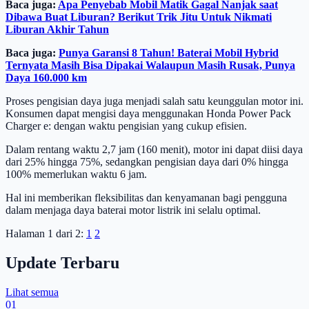
Baca juga:
Apa Penyebab Mobil Matik Gagal Nanjak saat
Dibawa Buat Liburan? Berikut Trik Jitu Untuk Nikmati
Liburan Akhir Tahun
Baca juga:
Punya Garansi 8 Tahun! Baterai Mobil Hybrid
Ternyata Masih Bisa Dipakai Walaupun Masih Rusak, Punya
Daya 160.000 km
Proses pengisian daya juga menjadi salah satu keunggulan motor ini.
Konsumen dapat mengisi daya menggunakan Honda Power Pack
Charger e: dengan waktu pengisian yang cukup efisien.
Dalam rentang waktu 2,7 jam (160 menit), motor ini dapat diisi daya
dari 25% hingga 75%, sedangkan pengisian daya dari 0% hingga
100% memerlukan waktu 6 jam.
Hal ini memberikan fleksibilitas dan kenyamanan bagi pengguna
dalam menjaga daya baterai motor listrik ini selalu optimal.
Halaman 1 dari 2:
1
2
Update Terbaru
Lihat semua
01