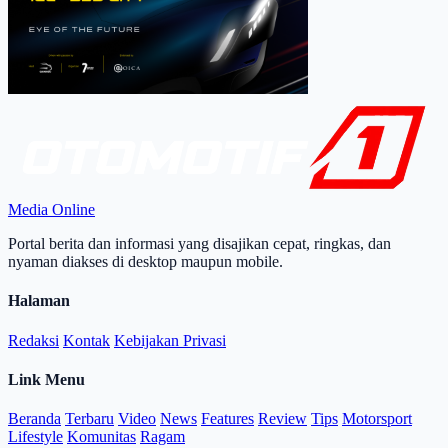
Media Online
Portal berita dan informasi yang disajikan cepat, ringkas, dan
nyaman diakses di desktop maupun mobile.
Halaman
Redaksi
Kontak
Kebijakan Privasi
Link Menu
Beranda
Terbaru
Video
News
Features
Review
Tips
Motorsport
Lifestyle
Komunitas
Ragam