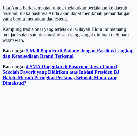
Jika Anda berkesempatan untuk melakukan perjalanan ke daerah
tersebut, maka pastinya Anda akan dapat menikmati pemandangan
yang begitu memukau dan estetik.
Kampung tradisional yang terletak di wilayah Blora ini memang
menjadi salah satu destinasi wisata yang sangat diminati oleh para
wisatawan.
Baca juga:
5 Mall Populer di Padang dengan Fasilitas Lengkap
dan Ketersediaan Brand Terkenal
Baca juga:
4 SMA Unggulan di Pasuruan Jawa Timur!
Sekolah Favorit yang Didirikan atas Inisiasi Presiden BJ
Habibi Meraih Peringkat Pertama, Sekolah Mana yang
Dimaksud?