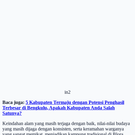
in2
Baca juga:
5 Kabupaten Termaju dengan Potensi Penghasil
Terbesar di Bengkulu, Apakah Kabupaten Anda Salah
Satunya?
Keindahan alam yang masih terjaga dengan baik, nilai-nilai budaya
yang masih dijaga dengan konsisten, serta keramahan warganya
yang sangat memikat, menjadikan kampung tradisional di Blora