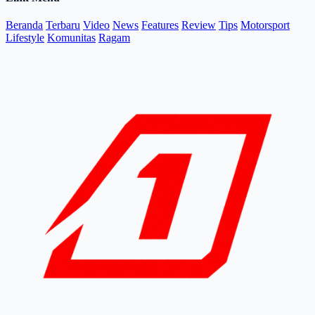
Beranda
Terbaru
Video
News
Features
Review
Tips
Motorsport
Lifestyle
Komunitas
Ragam