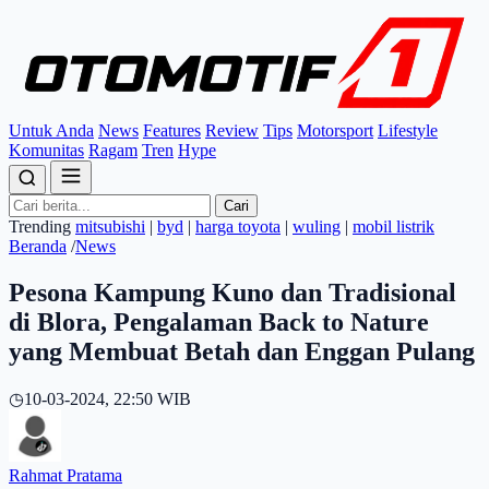
Untuk Anda
News
Features
Review
Tips
Motorsport
Lifestyle
Komunitas
Ragam
Tren
Hype
Cari
Trending
mitsubishi
|
byd
|
harga toyota
|
wuling
|
mobil listrik
Beranda
/
News
Pesona Kampung Kuno dan Tradisional
di Blora, Pengalaman Back to Nature
yang Membuat Betah dan Enggan Pulang
◷
10-03-2024, 22:50 WIB
Rahmat Pratama