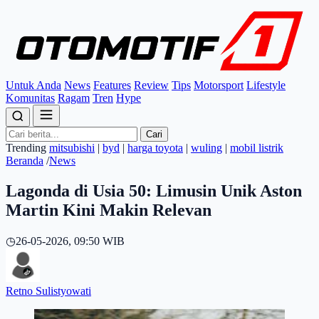
Untuk Anda
News
Features
Review
Tips
Motorsport
Lifestyle
Komunitas
Ragam
Tren
Hype
Cari
Trending
mitsubishi
|
byd
|
harga toyota
|
wuling
|
mobil listrik
Beranda
/
News
Lagonda di Usia 50: Limusin Unik Aston
Martin Kini Makin Relevan
◷
26-05-2026, 09:50 WIB
Retno Sulistyowati