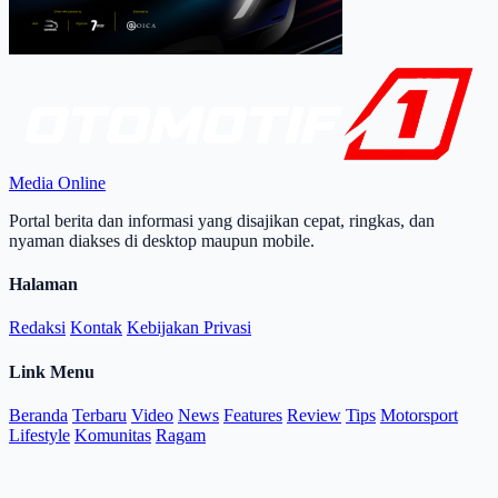
Media Online
Portal berita dan informasi yang disajikan cepat, ringkas, dan
nyaman diakses di desktop maupun mobile.
Halaman
Redaksi
Kontak
Kebijakan Privasi
Link Menu
Beranda
Terbaru
Video
News
Features
Review
Tips
Motorsport
Lifestyle
Komunitas
Ragam