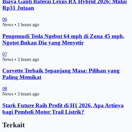
Biaya Ganti Baterai Lexus RX Hybrid 2026: Mulai
Rp31 Jutaan
06
News
•
2 hours ago
Pengemudi Tesla Ngebut 64 mph di Zona 45 mph,
Ngotot Bukan Dia yang Menyetir
07
News
•
3 hours ago
Corvette Terbaik Sepanjang Masa: Pilihan yang
Paling Memikat
08
News
•
3 hours ago
Stark Future Raih Profit di H1 2026, Apa Artinya
bagi Pembeli Motor Trail Listrik?
Terkait