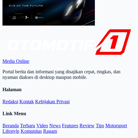
Media Online
Portal berita dan informasi yang disajikan cepat, ringkas, dan
nyaman diakses di desktop maupun mobile.
Halaman
Redaksi
Kontak
Kebijakan Privasi
Link Menu
Beranda
Terbaru
Video
News
Features
Review
Tips
Motorsport
Lifestyle
Komunitas
Ragam