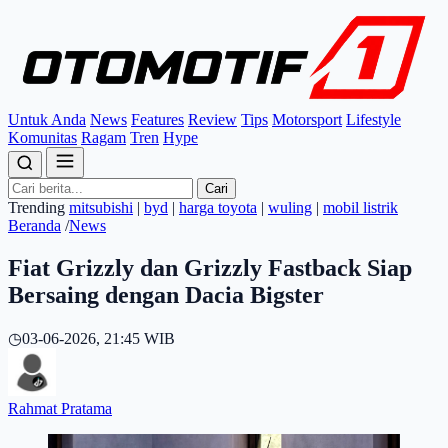
Untuk Anda
News
Features
Review
Tips
Motorsport
Lifestyle
Komunitas
Ragam
Tren
Hype
Cari
Trending
mitsubishi
|
byd
|
harga toyota
|
wuling
|
mobil listrik
Beranda
/
News
Fiat Grizzly dan Grizzly Fastback Siap
Bersaing dengan Dacia Bigster
◷
03-06-2026, 21:45 WIB
Rahmat Pratama