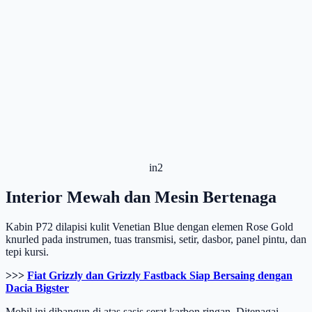
in2
Interior Mewah dan Mesin Bertenaga
Kabin P72 dilapisi kulit Venetian Blue dengan elemen Rose Gold
knurled pada instrumen, tuas transmisi, setir, dasbor, panel pintu, dan
tepi kursi.
>>>
Fiat Grizzly dan Grizzly Fastback Siap Bersaing dengan
Dacia Bigster
Mobil ini dibangun di atas sasis serat karbon ringan. Ditenagai