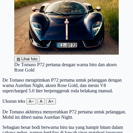
▧
Lihat foto
De Tomaso P72 pertama dengan warna biru dan aksen
Rose Gold
De Tomaso mengirimkan P72 pertama untuk pelanggan dengan
warna Aurelian Night, aksen Rose Gold, dan mesin V8
supercharged 5.0 liter berpenggerak roda belakang manual.
Ukuran teks
A−
A
A+
De Tomaso akhirnya menyerahkan P72 pertama untuk pelanggan.
Mobil ini diberi nama Aurelian Night.
Sebagian besar bodi berwarna biru tua yang hampir hitam dalam
cahaya redup, namun berkilau di bawah sinar matahari langsung.