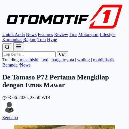
Untuk Anda
News
Features
Review
Tips
Motorsport
Lifestyle
Komunitas
Ragam
Tren
Hype
Cari
Trending
mitsubishi
|
byd
|
harga toyota
|
wuling
|
mobil listrik
Beranda
/
News
De Tomaso P72 Pertama Mengkilap
dengan Emas Mawar
◷
03-06-2026, 23:50 WIB
Septiana